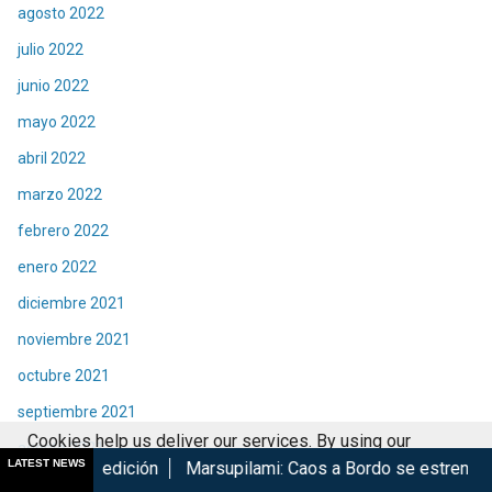
agosto 2022
julio 2022
junio 2022
mayo 2022
abril 2022
marzo 2022
febrero 2022
enero 2022
diciembre 2021
noviembre 2021
octubre 2021
septiembre 2021
Cookies help us deliver our services. By using our
agosto 2021
LATEST NEWS
ción
Marsupilami: Caos a Bordo se estrena en Cinépolis
Ha
services, you agree to our use of cookies.
Got it
julio 2021