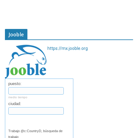
Jooble
https://mx.jooble.org
puesto:
medio tiempo
ciudad:
Buscar
Trabajo @c:CountryD, búsqueda de
trabajo