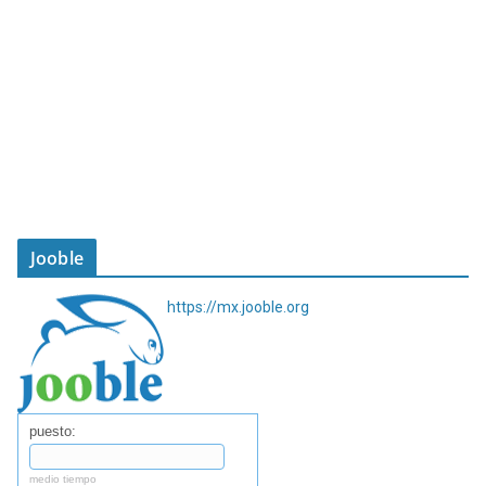
Jooble
https://mx.jooble.org
puesto:
medio tiempo