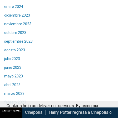
enero 2024
diciembre 2023
noviembre 2023
octubre 2023
septiembre 2023
agosto 2023
julio 2023
junio 2023
mayo 2023
abril 2023
marzo 2023
febrero 2023
Cookies help us deliver our services. By using our
enero 2023
LATEST NEWS
épolis
Harry Potter regresa a Cinépolis con menú y coleccio
services, you agree to our use of cookies.
Got it