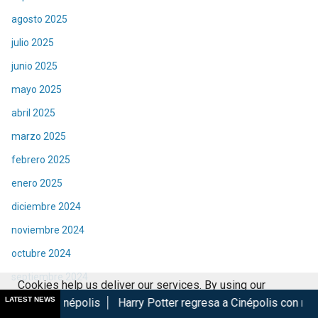
agosto 2025
julio 2025
junio 2025
mayo 2025
abril 2025
marzo 2025
febrero 2025
enero 2025
diciembre 2024
noviembre 2024
octubre 2024
septiembre 2024
Cookies help us deliver our services. By using our
agosto 2024
LATEST NEWS
is
Harry Potter regresa a Cinépolis con menú y coleccionabl
services, you agree to our use of cookies.
Got it