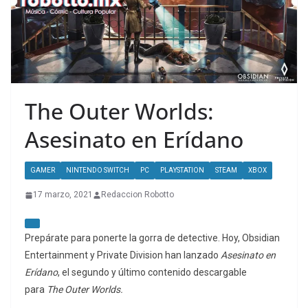
The Outer Worlds:
Asesinato en Erídano
GAMER
NINTENDO SWITCH
PC
PLAYSTATION
STEAM
XBOX
17 marzo, 2021
Redaccion Robotto
Prepárate para ponerte la gorra de detective. Hoy, Obsidian
Entertainment y Private Division han lanzado
Asesinato en
Erídano
, el segundo y último contenido descargable
para
The Outer Worlds.