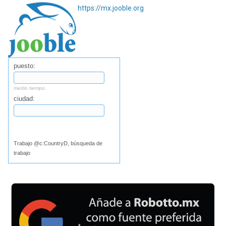
https://mx.jooble.org
puesto:
medio tiempo
ciudad:
Buscar
Trabajo @c:CountryD, búsqueda de
trabajo