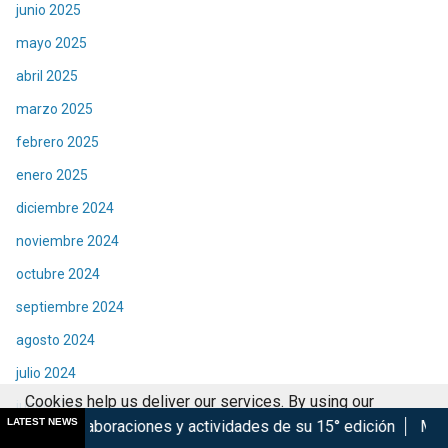
junio 2025
mayo 2025
abril 2025
marzo 2025
febrero 2025
enero 2025
diciembre 2024
noviembre 2024
octubre 2024
septiembre 2024
agosto 2024
julio 2024
Cookies help us deliver our services. By using our
junio 2024
LATEST NEWS
nes y actividades de su 15° edición
Marsupilami: Caos a Bo
services, you agree to our use of cookies.
Got it
mayo 2024