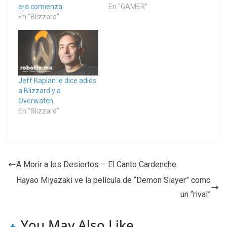
era comienza.
En "GAMER"
En "Blizzard"
Jeff Kaplan le dice adiós
a Blizzard y a
Overwatch.
En "Blizzard"
A Morir a los Desiertos – El Canto Cardenche
Hayao Miyazaki ve la película de “Demon Slayer” como
un “rival”
You May Also Like