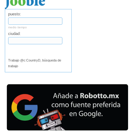
puesto:
medio tiempo
ciudad:
Buscar
Trabajo @c:CountryD, búsqueda de
trabajo