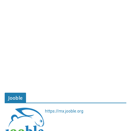
Jooble
https://mx.jooble.org