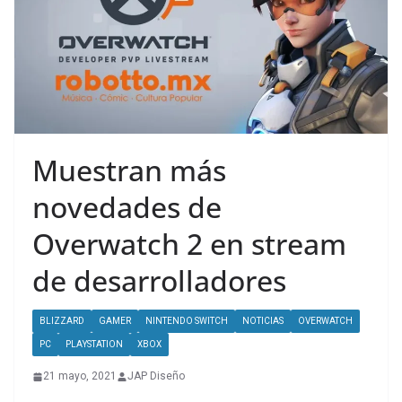
Muestran más
novedades de
Overwatch 2 en stream
de desarrolladores
BLIZZARD
GAMER
NINTENDO SWITCH
NOTICIAS
OVERWATCH
PC
PLAYSTATION
XBOX
21 mayo, 2021
JAP Diseño