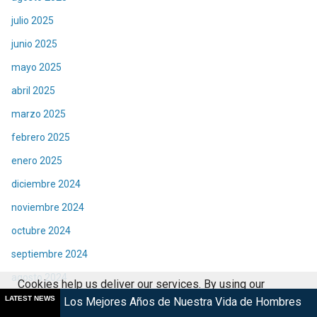
julio 2025
junio 2025
mayo 2025
abril 2025
marzo 2025
febrero 2025
enero 2025
diciembre 2024
noviembre 2024
octubre 2024
septiembre 2024
agosto 2024
Cookies help us deliver our services. By using our
LATEST NEWS
julio 2024
ejores Años de Nuestra Vida de Hombres G en cines
KyoMAF
services, you agree to our use of cookies.
Got it