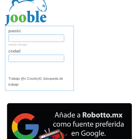
puesto:
medio tiempo
ciudad:
Buscar
Trabajo @c:CountryD, búsqueda de
trabajo