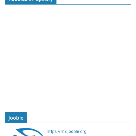
Jooble
https://mx.jooble.org