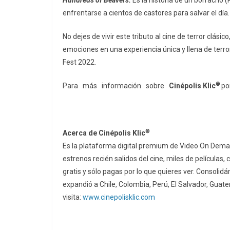
Hundreds of Beavers:
Es la historia de un borracho
enfrentarse a cientos de castores para salvar el día
No dejes de vivir este tributo al cine de terror clási
emociones en una experiencia única y llena de terror e
Fest 2022.
®
Para más información sobre
Cinépolis Klic
po
®️
Acerca de Cinépolis Klic
Es la plataforma digital premium de Video On Deman
estrenos recién salidos del cine, miles de películas
gratis y sólo pagas por lo que quieres ver. Consoli
expandió a Chile, Colombia, Perú, El Salvador, Gua
visita:
www.cinepolisklic.com