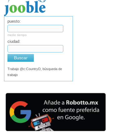
puesto:
medio tiempo
ciudad:
Buscar
Trabajo @c:CountryD, búsqueda de
trabajo