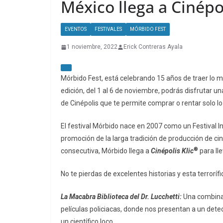
México llega a Cinépo
EVENTOS
FESTIVALES
MÓRBIDO FEST
1 noviembre, 2022
Erick Contreras Ayala
Mórbido Fest, está celebrando 15 años de traer lo me
edición, del 1 al 6 de noviembre, podrás disfrutar un
de Cinépolis que te permite comprar o rentar solo lo
El festival Mórbido nace en 2007 como un Festival I
promoción de la larga tradición de producción de cin
®
consecutiva, Mórbido llega a
Cinépolis Klic
para lle
No te pierdas de excelentes historias y esta terrorífic
La Macabra Biblioteca del Dr. Lucchetti:
Una combinaci
películas policiacas, donde nos presentan a un det
un científico loco.