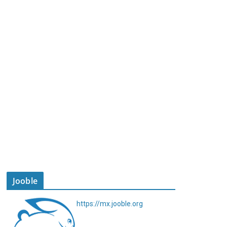
Jooble
https://mx.jooble.org