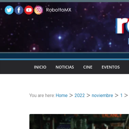
Skip
to
content
INICIO
NOTICIAS
CINE
EVENTOS
You are here:
Home
2022
noviembre
1