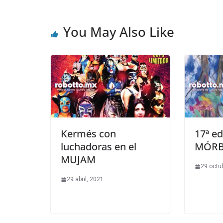
You May Also Like
Kermés con
17ª ed
luchadoras en el
MÓRB
MUJAM
29 octu
29 abril, 2021