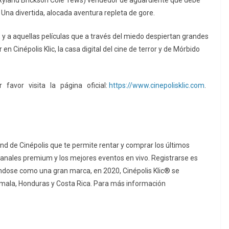
 (Ryland Brickson Cole Tews) vendedor de aguardiente que debe
. Una divertida, alocada aventura repleta de gore.
co, y a aquellas películas que a través del miedo despiertan grandes
n Cinépolis Klic, la casa digital del cine de terror y de Mórbido
r favor visita la página oficial:
https://www.cinepolisklic.com
.
d de Cinépolis que te permite rentar y comprar los últimos
, canales premium y los mejores eventos en vivo. Registrarse es
dándose como una gran marca, en 2020, Cinépolis Klic® se
temala, Honduras y Costa Rica. Para más información