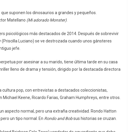
ón que suponen los dinosaurios a grandes y pequeños.
ctor Matellano
(Mi adorado Monster)
.
llers psicológicos más destacados de 2014. Después de sobrevivir
ny (Priscilla Luciano) se ve destrozada cuando unos gánsteres
tiguo jefe.
petua por asesinar a su marido, tiene última tarde en su casa
riller lleno de drama y tensión, dirigido por la destacada directora
cultura pop, con entrevistas a destacados coleccionistas,
on Michael Keene, Ricardo Farias, Graham Humphreys, entre otros.
 un aspecto normal, pero una extraña creatividad. Rondo Hatton
pero un tipo normal.
En
Rondo and Bob
sus historias se cruzan.