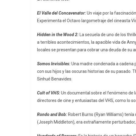
El Valle del Concavenator:
Un viaje por la fascinaci
Experimenta el Octavo largometraje del cineasta Ví
Hidden in the Wood 2:
La secuela de uno de los thri
a terribles acontecimientos, la apacible vida de An
locales se presentan para cobrar una deuda de su an
Somos Invisibles:
Una madre condenada a cadena per
con sus hijos y las oscuras historias de su pasado. Th
Sinhué Benavides.
Cult of VHS:
Un documental sobre el fenómeno de la 
directores de cine y entusiastas del VHS, como lo s
Rondo and Bob:
Robert Burns (Ryan Williams) tenía
(Joseph Middleton), era extrañamente perturbador, 