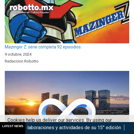
Mazinger Z: serie completa 92 episodios.
9 octubre, 2024
Redaccion Robotto
Cookies help us deliver our services. By using our
LATEST NEWS
ciones y actividades de su 15° edición
Marsupilami: Caos a 
services, you agree to our use of cookies.
Got it