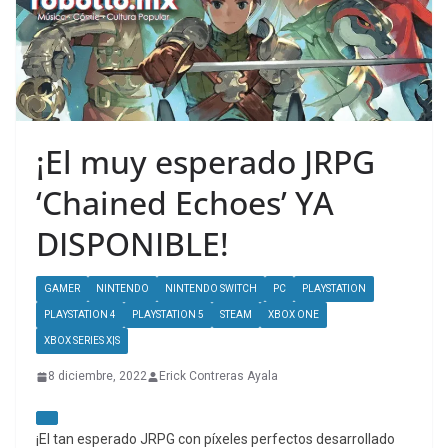
¡El muy esperado JRPG
‘Chained Echoes’ YA
DISPONIBLE!
GAMER
NINTENDO
NINTENDO SWITCH
PC
PLAYSTATION
PLAYSTATION 4
PLAYSTATION 5
STEAM
XBOX ONE
XBOX SERIES X|S
8 diciembre, 2022
Erick Contreras Ayala
¡El tan esperado JRPG con píxeles perfectos desarrollado