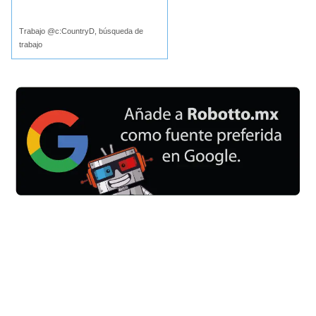
Buscar
Trabajo @c:CountryD, búsqueda de
trabajo