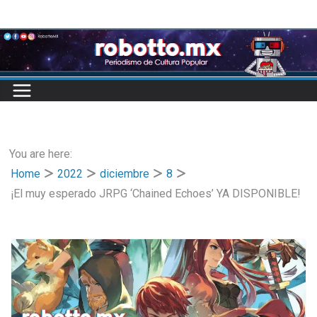
Skip
to
content
You are here:
Home
2022
diciembre
8
¡El muy esperado JRPG ‘Chained Echoes’ YA DISPONIBLE!