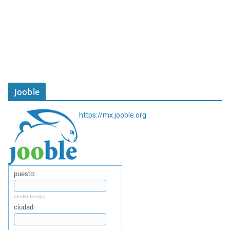
Jooble
https://mx.jooble.org
puesto:
medio tiempo
ciudad: