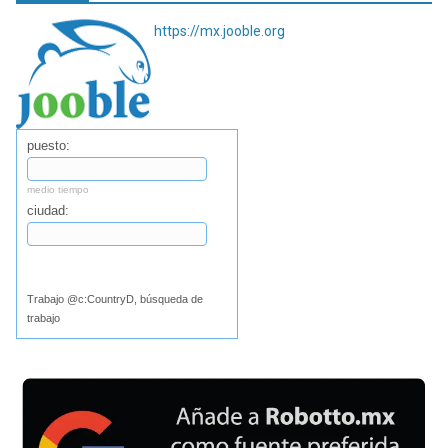
https://mx.jooble.org
puesto:
medio tiempo
ciudad:
Buscar
Trabajo @c:CountryD, búsqueda de
trabajo