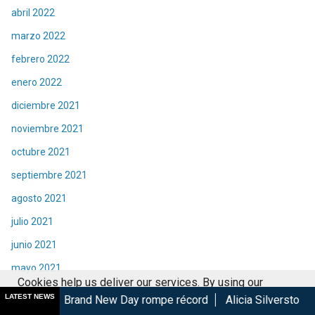
abril 2022
marzo 2022
febrero 2022
enero 2022
diciembre 2021
noviembre 2021
octubre 2021
septiembre 2021
agosto 2021
julio 2021
junio 2021
mayo 2021
Cookies help us deliver our services. By using our
abril 2021
LATEST NEWS
nd New Day rompe récord
Alicia Silverstone protagonizará la
services, you agree to our use of cookies.
Got it
marzo 2021