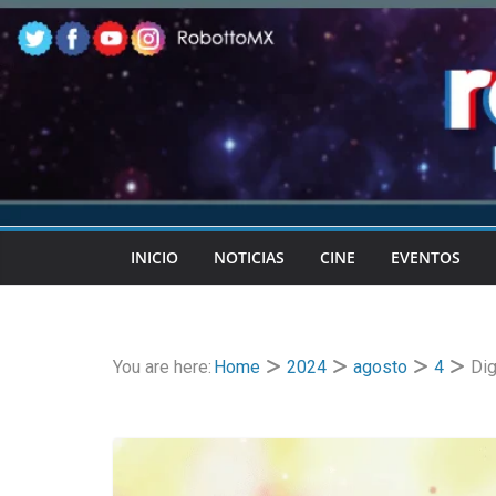
Skip
to
content
INICIO
NOTICIAS
CINE
EVENTOS
You are here:
Home
2024
agosto
4
Dig