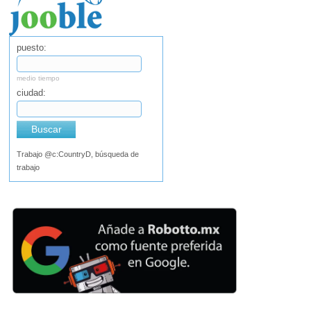
puesto:
medio tiempo
ciudad:
Buscar
Trabajo @c:CountryD, búsqueda de
trabajo