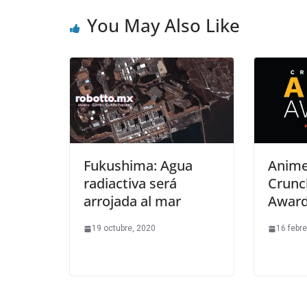
You May Also Like
Fukushima: Agua
Anime
radiactiva será
Crunc
arrojada al mar
Award
19 octubre, 2020
16 febre