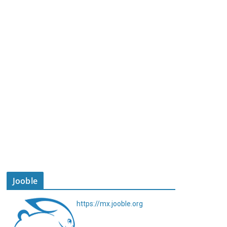
Jooble
https://mx.jooble.org