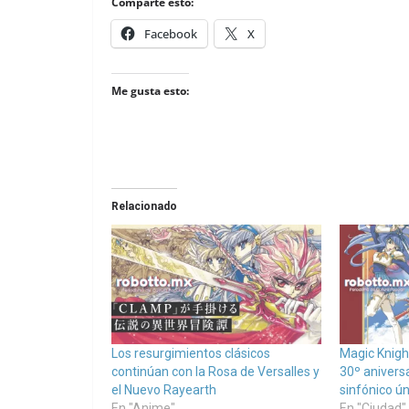
Comparte esto:
Facebook
X
Me gusta esto:
Relacionado
Los resurgimientos clásicos
Magic Knigh
continúan con la Rosa de Versalles y
30º aniversa
el Nuevo Rayearth
sinfónico ún
En "Anime"
En "Ciudad"