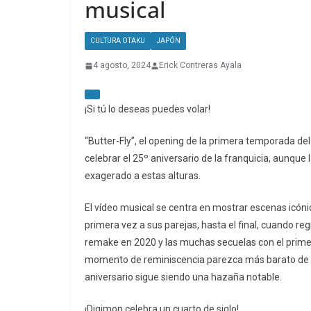
musical
CULTURA OTAKU
JAPÓN
4 agosto, 2024
Erick Contreras Ayala
¡Si tú lo deseas puedes volar!
“Butter-Fly”, el opening de la primera temporada de
celebrar el 25º aniversario de la franquicia, aunque 
exagerado a estas alturas.
El vídeo musical se centra en mostrar escenas icón
primera vez a sus parejas, hasta el final, cuando re
remake en 2020 y las muchas secuelas con el prime
momento de reminiscencia parezca más barato de lo
aniversario sigue siendo una hazaña notable.
¡Digimon celebra un cuarto de siglo!