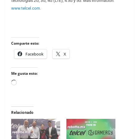
tecnologías 2G, 3G, 4G (LTE), 4.5G y 5G. Más información:
www.telcel.com
.
Comparte esto:
Facebook
X
Me gusta esto:
Loading…
Relacionado