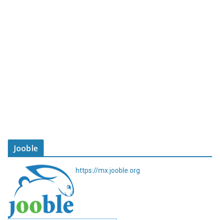
Jooble
https://mx.jooble.org