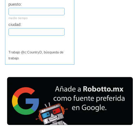
puesto:
medio tiempo
ciudad:
Buscar
Trabajo @c:CountryD, búsqueda de
trabajo