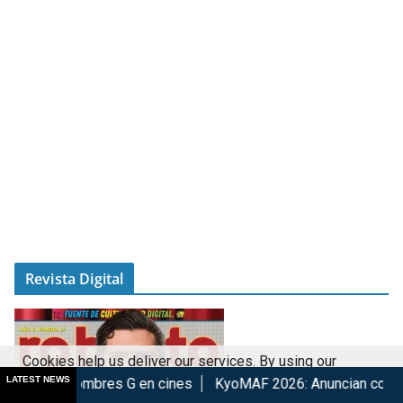
Revista Digital
Cookies help us deliver our services. By using our
LATEST NEWS
bres G en cines
KyoMAF 2026: Anuncian colaboraciones y act
services, you agree to our use of cookies.
Got it