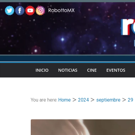
Skip
to
content
INICIO
NOTICIAS
CINE
EVENTOS
You are here:
Home
2024
septiembre
29