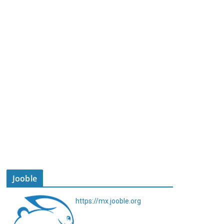
Jooble
https://mx.jooble.org