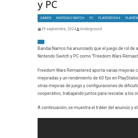
y PC
GAMER
NINTENDO SWITCH
PC
PLAYSTATION 4
PLAYSTA
29 septiembre, 2024
Underground
Bandai Namco ha anunciado que el juego de rol de a
Nintendo Switch y PC como “Freedom Wars Remaste
Freedom Wars Remastered aporta varias mejoras con 
mejoradas y un rendimiento de 60 fps en PlayStation
otras mejoras de juego y configuraciones de dificul
cooperativo, trabajando juntos para rescatar a los
A continuación, se muestra el tráiler del anuncio y e