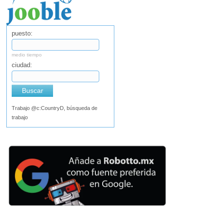
puesto:
medio tiempo
ciudad:
Buscar
Trabajo @c:CountryD, búsqueda de
trabajo