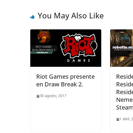
You May Also Like
Riot Games presente
Reside
en Draw Break 2.
Reside
Reside
30 agosto, 2017
Nemes
Stea
1 abril,