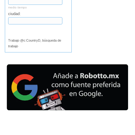
medio tiempo
ciudad:
Buscar
Trabajo @c:CountryD, búsqueda de
trabajo