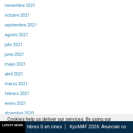
noviembre 2021
octubre 2021
septiembre 2021
agosto 2021
julio 2021
junio 2021
mayo 2021
abril 2021
marzo 2021
febrero 2021
enero 2021
diciembre 2020
Cookies help us deliver our services. By using our
noviembre 2020
LATEST NEWS
s G en cines
KyoMAF 2026: Anuncian colaboraciones y activi
services, you agree to our use of cookies.
Got it
octubre 2020