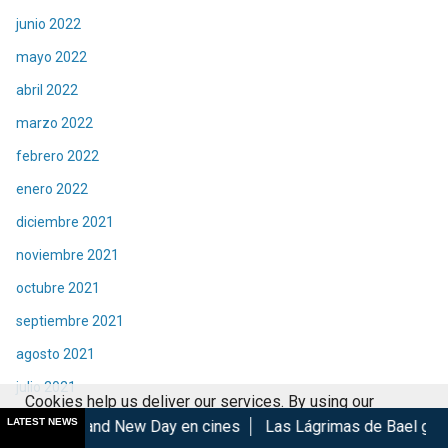
junio 2022
mayo 2022
abril 2022
marzo 2022
febrero 2022
enero 2022
diciembre 2021
noviembre 2021
octubre 2021
septiembre 2021
agosto 2021
julio 2021
Cookies help us deliver our services. By using our
junio 2021
LATEST NEWS
New Day en cines
Las Lágrimas de Bael gana en el GIFF 2026
services, you agree to our use of cookies.
Got it