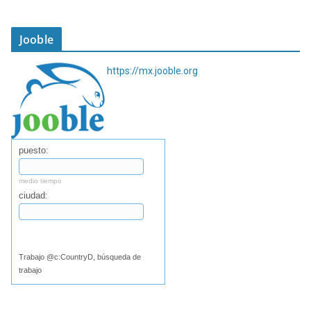
Jooble
https://mx.jooble.org
puesto:
medio tiempo
ciudad:
Buscar
Trabajo @c:CountryD, búsqueda de
trabajo