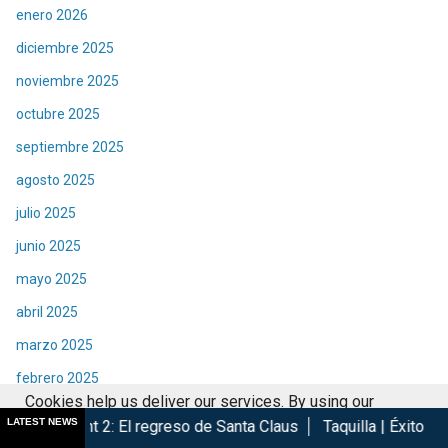
enero 2026
diciembre 2025
noviembre 2025
octubre 2025
septiembre 2025
agosto 2025
julio 2025
junio 2025
mayo 2025
abril 2025
marzo 2025
febrero 2025
Cookies help us deliver our services. By using our
enero 2025
LATEST NEWS
regreso de Santa Claus
Taquilla | Éxito de Spider-Man Brand N
services, you agree to our use of cookies.
Got it
diciembre 2024