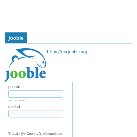
Jooble
https://mx.jooble.org
puesto:
medio tiempo
ciudad:
Buscar
Trabajo @c:CountryD, búsqueda de