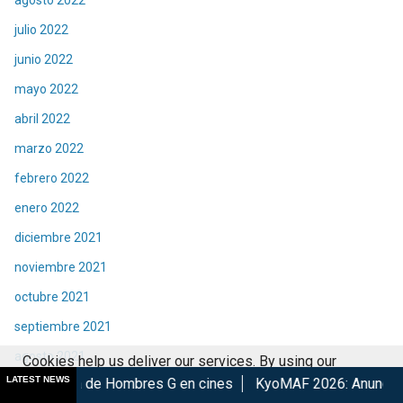
julio 2022
junio 2022
mayo 2022
abril 2022
marzo 2022
febrero 2022
enero 2022
diciembre 2021
noviembre 2021
octubre 2021
septiembre 2021
agosto 2021
Cookies help us deliver our services. By using our
LATEST NEWS
ombres G en cines
KyoMAF 2026: Anuncian colaboraciones y a
services, you agree to our use of cookies.
Got it
julio 2021