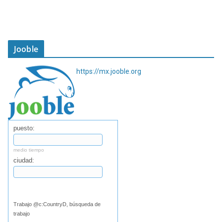
Jooble
https://mx.jooble.org
puesto:
medio tiempo
ciudad:
Buscar
Trabajo @c:CountryD, búsqueda de
trabajo