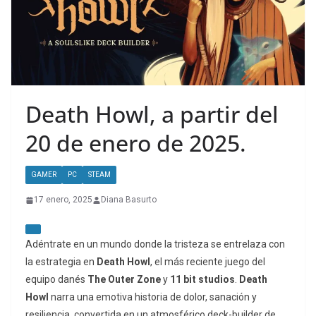
Death Howl, a partir del
20 de enero de 2025.
GAMER
PC
STEAM
17 enero, 2025
Diana Basurto
Adéntrate en un mundo donde la tristeza se entrelaza con
la estrategia en
Death Howl
, el más reciente juego del
equipo danés
The Outer Zone
y
11 bit studios
.
Death
Howl
narra una emotiva historia de dolor, sanación y
resiliencia, convertida en un atmosférico deck-builder de