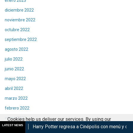
enero 2023
diciembre 2022
noviembre 2022
octubre 2022
septiembre 2022
agosto 2022
julio 2022
junio 2022
mayo 2022
abril 2022
marzo 2022
febrero 2022
enero 2022
Cookies help us deliver our services. By using our
LATEST NEWS
rry Potter regresa a Cinépolis con menú y coleccionables
Vio
services, you agree to our use of cookies.
Got it
diciembre 2021