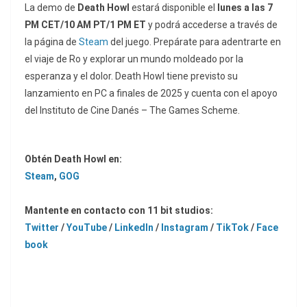
La demo de
Death Howl
estará disponible el
lunes a las 7
PM CET/10 AM PT/1 PM ET
y podrá accederse a través de
la página de
Steam
del juego. Prepárate para adentrarte en
el viaje de Ro y explorar un mundo moldeado por la
esperanza y el dolor. Death Howl tiene previsto su
lanzamiento en PC a finales de 2025 y cuenta con el apoyo
del Instituto de Cine Danés – The Games Scheme.
Obtén Death Howl en:
Steam
,
GOG
Mantente en contacto con 11 bit studios:
Twitter
/
YouTube
/
LinkedIn
/
Instagram
/
TikTok
/
Face
book