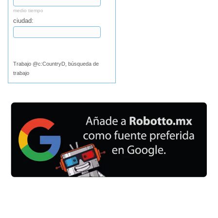
medio tiempo
ciudad:
Buscar
Trabajo @c:CountryD, búsqueda de
trabajo