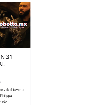
ON 31
AL
o
se volvió favorito
Philippa
pretó