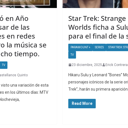
ó en Año
Star Trek: Strang
ar de las
Worlds ficha a Sul
es en redes
para el final de la 
ro la música se
PARAMOUNT +
SERIES
STAR TREK: S
cho tiempo.
TV
23 diciembre, 2025
Erick Contrer
TV
Hikaru Sulu y Leonard “Bones” M
astellanos Quinto
personajes icónicos de la serie or
isto una variación de esta
Trek”, harán su primera aparición
les en los últimos días: MTV
Nochevieja,
Read More