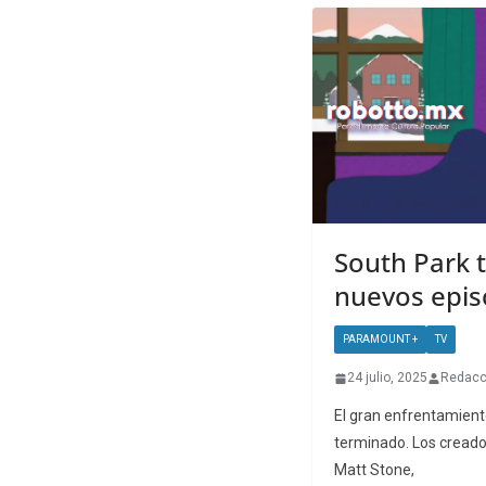
South Park 
nuevos epis
PARAMOUNT +
TV
24 julio, 2025
Redacc
El gran enfrentamient
terminado. Los creador
Matt Stone,