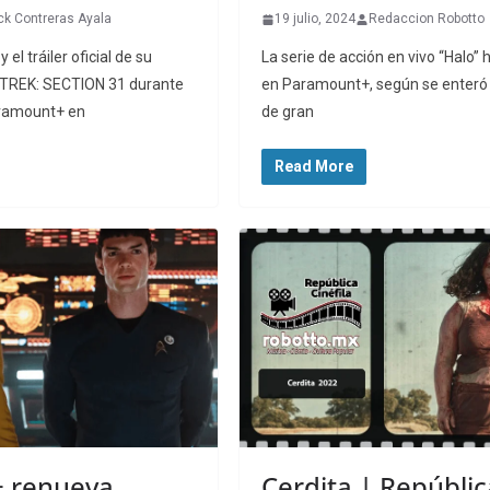
ck Contreras Ayala
19 julio, 2024
Redaccion Robotto
l tráiler oficial de su
La serie de acción en vivo “Halo”
R TREK: SECTION 31 durante
en Paramount+, según se enteró V
aramount+ en
de gran
Read More
 renueva
Cerdita | Repúblic