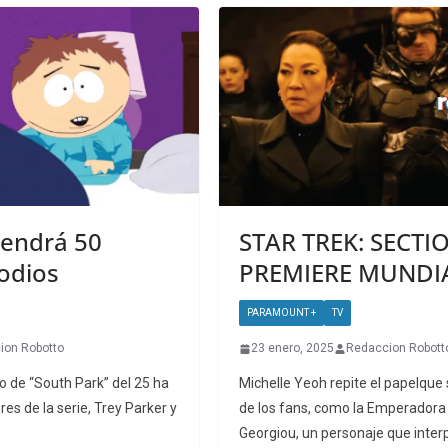
tendrá 50
STAR TREK: SECTI
odios
PREMIERE MUNDI
PARAMOUNT +
TV
ion Robotto
23 enero, 2025
Redaccion Robott
o de “South Park” del 25 ha
Michelle Yeoh repite el papelque 
es de la serie, Trey Parker y
de los fans, como la Emperadora 
Georgiou, un personaje que inter