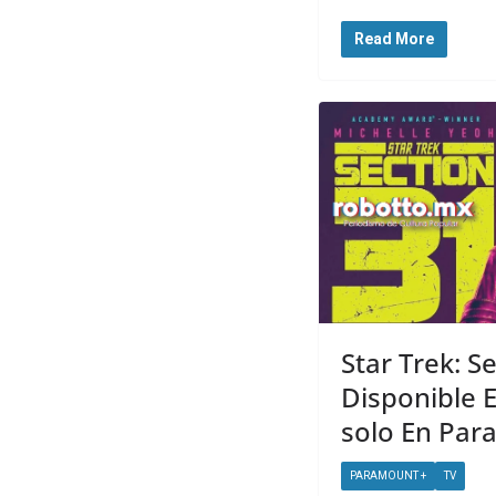
Read More
Star Trek: S
Disponible E
solo En Pa
PARAMOUNT +
TV