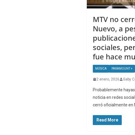
MTV no cerr
Nuevo, a pes
publicacion
sociales, pe
fue hace mu
MÚSICA
PARAMOUNT +
2 enero, 2026
Gaby C
Probablemente hayas v
noticia en redes socia
cerró oficialmente en 
Read More