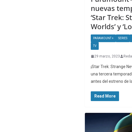
nuevas tem
‘Star Trek: 
Worlds’ y ‘L
PARAMOUNT +
SERIES
TV
29 marzo, 2023
Reda
¡Star Trek: Strange N
una tercera temporad
antes del estreno de l
Read More