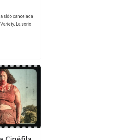
 ha sido cancelada
ariety. La serie
a Cinéfila