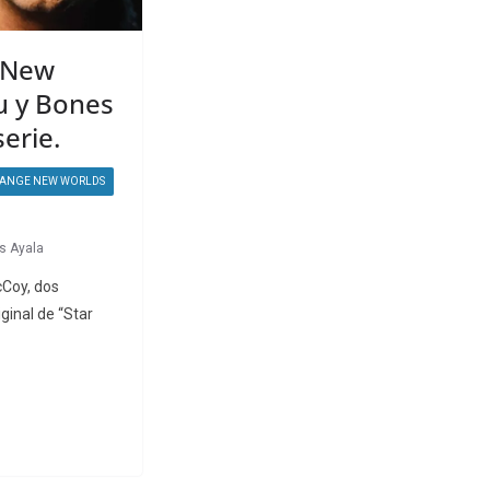
e New
u y Bones
serie.
TRANGE NEW WORLDS
as Ayala
cCoy, dos
iginal de “Star