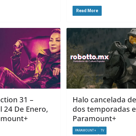
Read More
ection 31 –
Halo cancelada d
l 24 De Enero,
dos temporadas 
ramount+
Paramount+
PARAMOUNT +
TV