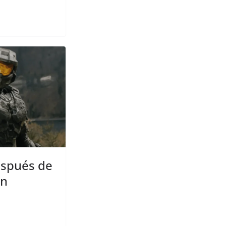
espués de
en