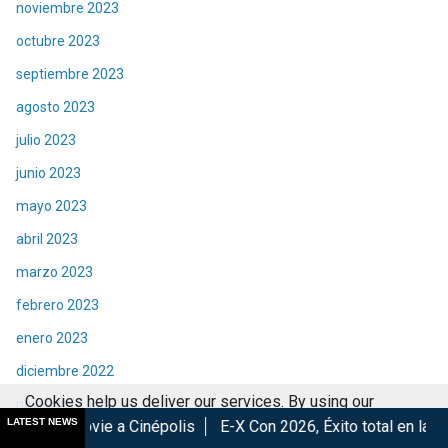
noviembre 2023
octubre 2023
septiembre 2023
agosto 2023
julio 2023
junio 2023
mayo 2023
abril 2023
marzo 2023
febrero 2023
enero 2023
diciembre 2022
Cookies help us deliver our services. By using our
noviembre 2022
LATEST NEWS
Cinépolis
E-X Con 2026, Éxito total en la convención.
Los 
services, you agree to our use of cookies.
Got it
octubre 2022