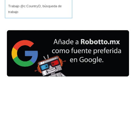
Trabajo @c:CountryD, búsqueda de
trabajo