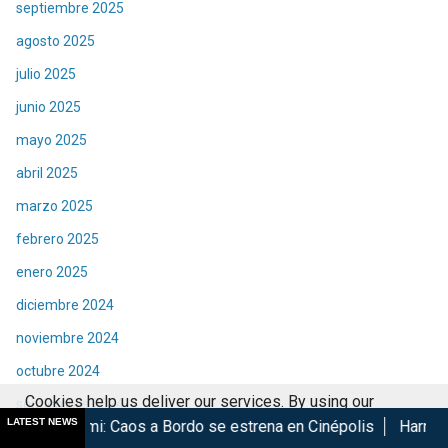
septiembre 2025
agosto 2025
julio 2025
junio 2025
mayo 2025
abril 2025
marzo 2025
febrero 2025
enero 2025
diciembre 2024
noviembre 2024
octubre 2024
Cookies help us deliver our services. By using our
septiembre 2024
LATEST NEWS
s a Bordo se estrena en Cinépolis
Harry Potter regresa a Ci
services, you agree to our use of cookies.
Got it
agosto 2024