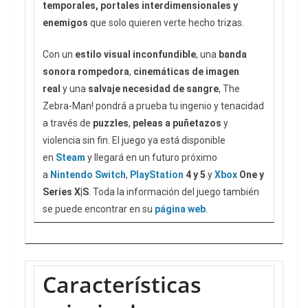
temporales, portales interdimensionales y
enemigos
que solo quieren verte hecho trizas.
Con un
estilo visual inconfundible
, una
banda
sonora rompedora
,
cinemáticas de imagen
real
y una
salvaje necesidad de sangre
, The
Zebra-Man! pondrá a prueba tu ingenio y tenacidad
a través de
puzzles
,
peleas a puñetazos
y
violencia sin fin. El juego ya está disponible
en
Steam
y llegará en un futuro próximo
a
Nintendo Switch
,
PlayStation
4 y 5
y
Xbox
One y
Series X|S
. Toda la información del juego también
se puede encontrar en su
página web
.
Características