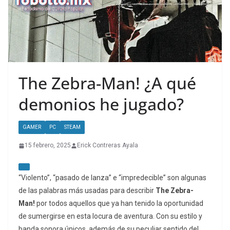
The Zebra-Man! ¿A qué
demonios he jugado?
GAMER
PC
STEAM
15 febrero, 2025
Erick Contreras Ayala
“Violento”, “pasado de lanza” e “impredecible” son algunas
de las palabras más usadas para describir
The Zebra-
Man!
por todos aquellos que ya han tenido la oportunidad
de sumergirse en esta locura de aventura. Con su estilo y
banda sonora únicos, además de su peculiar sentido del