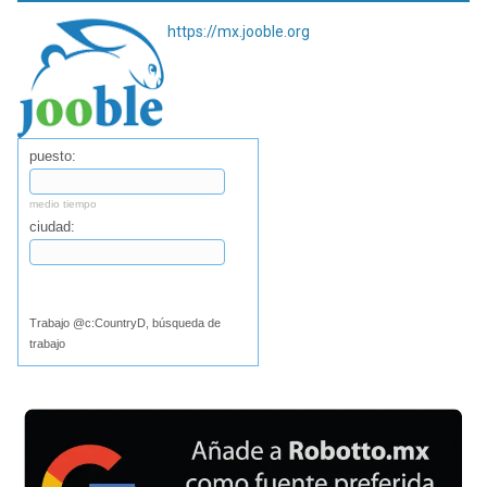
https://mx.jooble.org
puesto:
medio tiempo
ciudad:
Buscar
Trabajo @c:CountryD, búsqueda de
trabajo