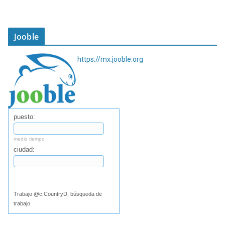
Jooble
https://mx.jooble.org
puesto:
medio tiempo
ciudad:
Buscar
Trabajo @c:CountryD, búsqueda de
trabajo