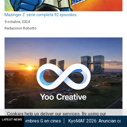
Mazinger Z: serie completa 92 episodios.
9 octubre, 2024
Redaccion Robotto
Cookies help us deliver our services. By using our
Yoo Creative fortalece su presencia en el mercado mexicano de
LATEST NEWS
en cines
KyoMAF 2026: Anuncian colaboraciones y actividade
services, you agree to our use of cookies.
Got it
videojuegos y amplía las oportunidades de colaboración digital y