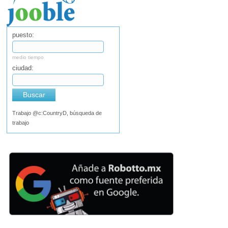
puesto:
medio tiempo
ciudad:
Buscar
Trabajo @c:CountryD, búsqueda de
trabajo