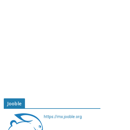
Jooble
https://mx.jooble.org