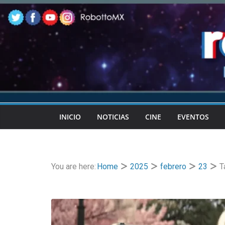
Skip
to
content
INICIO
NOTICIAS
CINE
EVENTOS
You are here:
Home
2025
febrero
23
T