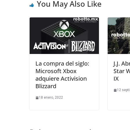
You May Also Like
La compra del siglo:
J.J. A
Microsoft Xbox
Star W
adquiere Activision
IX
Blizzard
12 sept
18 enero, 2022