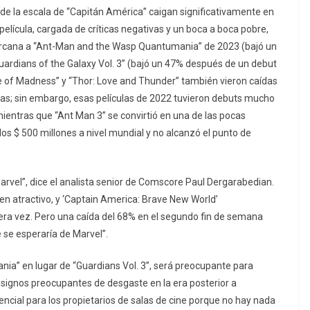
la de la escala de “Capitán América” caigan significativamente en
elícula, cargada de críticas negativas y un boca a boca pobre,
cana a “Ant-Man and the Wasp Quantumania” de 2023 (bajó un
ardians of the Galaxy Vol. 3” (bajó un 47% después de un debut
se of Madness” y “Thor: Love and Thunder” también vieron caídas
das; sin embargo, esas películas de 2022 tuvieron debuts mucho
mientras que “Ant Man 3” se convirtió en una de las pocas
los $ 500 millones a nivel mundial y no alcanzó el punto de
Marvel”, dice el analista senior de Comscore Paul Dergarabedian.
en atractivo, y ‘Captain America: Brave New World’
cera vez. Pero una caída del 68% en el segundo fin de semana
 se esperaría de Marvel”.
nia” en lugar de “Guardians Vol. 3”, será preocupante para
signos preocupantes de desgaste en la era posterior a
cial para los propietarios de salas de cine porque no hay nada