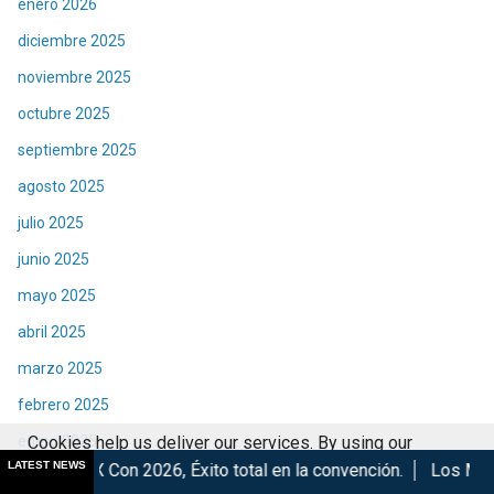
enero 2026
diciembre 2025
noviembre 2025
octubre 2025
septiembre 2025
agosto 2025
julio 2025
junio 2025
mayo 2025
abril 2025
marzo 2025
febrero 2025
Cookies help us deliver our services. By using our
enero 2025
LATEST NEWS
n 2026, Éxito total en la convención.
Los Mejores Años de Nu
services, you agree to our use of cookies.
Got it
diciembre 2024