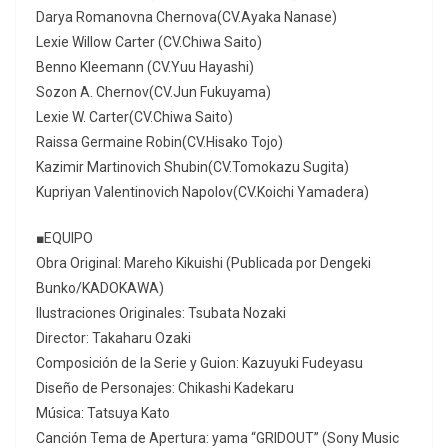
Darya Romanovna Chernova(CV.Ayaka Nanase)
Lexie Willow Carter (CV.Chiwa Saito)
Benno Kleemann (CV.Yuu Hayashi)
Sozon A. Chernov(CV.Jun Fukuyama)
Lexie W. Carter(CV.Chiwa Saito)
Raissa Germaine Robin(CV.Hisako Tojo)
Kazimir Martinovich Shubin(CV.Tomokazu Sugita)
Kupriyan Valentinovich Napolov(CV.Koichi Yamadera)
■EQUIPO
Obra Original: Mareho Kikuishi (Publicada por Dengeki
Bunko/KADOKAWA)
Ilustraciones Originales: Tsubata Nozaki
Director: Takaharu Ozaki
Composición de la Serie y Guion: Kazuyuki Fudeyasu
Diseño de Personajes: Chikashi Kadekaru
Música: Tatsuya Kato
Canción Tema de Apertura: yama “GRIDOUT” (Sony Music