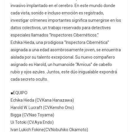
invasivo implantado en el cerebro. En este mundo donde
cada vista, sonido e incluso emoción es registrado,
investigar crímenes importantes significa sumergirse en los
datos colectivos, un trabajo reservado para detectives
especiales llamados “Inspectores Cibernéticos.”
Echika Hieda, una prodigiosa “Inspectora Cibernética”
asignada a una edad asombrosamente joven, se encuentra
aislada por su talento excepcional. Su nuevo compañero
asignado es Harold, un humanoide “Amicus” de cabello
rubio y ojos azules. Juntos, este dúo inigualable expondrá
cada secreto oculto.
■EQUIPO
Echika Hieda (CV.Kana Hanazawa)
Harold W. Lucraft (CV.Kensho Ono)
Bigga (CV.Nao Toyama)
Ui Totoki (CV.Aya Endo)
Ivan Lukich Fokine(CV.Nobuhiko Okamoto)