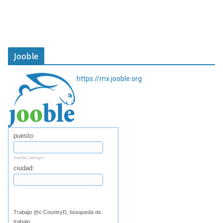
Jooble
https://mx.jooble.org
puesto:
medio tiempo
ciudad:
Buscar
Trabajo @c:CountryD, búsqueda de
trabajo