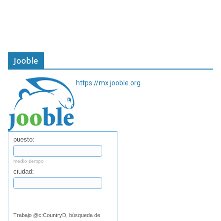
Jooble
https://mx.jooble.org
puesto:
medio tiempo
ciudad:
Buscar
Trabajo @c:CountryD, búsqueda de