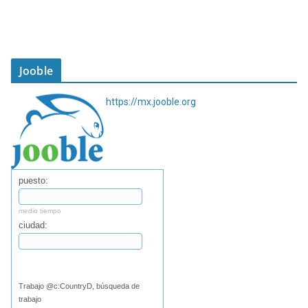
Jooble
https://mx.jooble.org
puesto:
medio tiempo
ciudad:
Buscar
Trabajo @c:CountryD, búsqueda de
trabajo