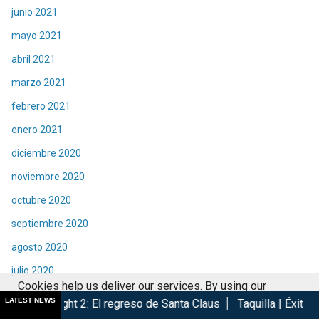
junio 2021
mayo 2021
abril 2021
marzo 2021
febrero 2021
enero 2021
diciembre 2020
noviembre 2020
octubre 2020
septiembre 2020
agosto 2020
julio 2020
Cookies help us deliver our services. By using our
junio 2020
LATEST NEWS
2: El regreso de Santa Claus
Taquilla | Éxito de Spider-Man B
services, you agree to our use of cookies.
Got it
mayo 2020