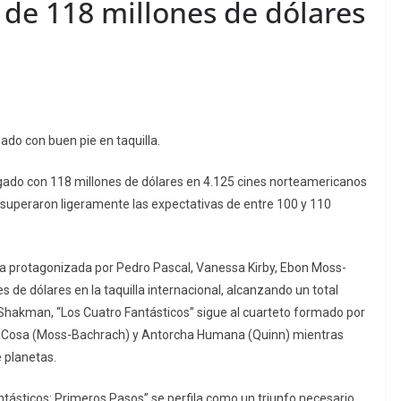
 de 118 millones de dólares
do con buen pie en taquilla.
gado con 118 millones de dólares en 4.125 cines norteamericanos
 superaron ligeramente las expectativas de entre 100 y 110
sta protagonizada por Pedro Pascal, Vanessa Kirby, Ebon Moss-
 de dólares en la taquilla internacional, alcanzando un total
t Shakman, “Los Cuatro Fantásticos” sigue al cuarteto formado por
), La Cosa (Moss-Bachrach) y Antorcha Humana (Quinn) mientras
 planetas.
antásticos: Primeros Pasos” se perfila como un triunfo necesario