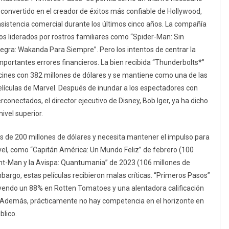
a convertido en el creador de éxitos más confiable de Hollywood,
nsistencia comercial durante los últimos cinco años. La compañía
os liderados por rostros familiares como “Spider-Man: Sin
gra: Wakanda Para Siempre”. Pero los intentos de centrar la
portantes errores financieros. La bien recibida “Thunderbolts*”
 cines con 382 millones de dólares y se mantiene como una de las
elículas de Marvel. Después de inundar a los espectadores con
conectados, el director ejecutivo de Disney, Bob Iger, ya ha dicho
ivel superior.
s de 200 millones de dólares y necesita mantener el impulso para
arvel, como “Capitán América: Un Mundo Feliz” de febrero (100
“Ant-Man y la Avispa: Quantumania” de 2023 (106 millones de
bargo, estas películas recibieron malas críticas. “Primeros Pasos”
luyendo un 88% en Rotten Tomatoes y una alentadora calificación
. Además, prácticamente no hay competencia en el horizonte en
blico.