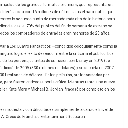
un impulso de los grandes formatos premium, que representaron
deró la lista con 16 millones de dólares a nivel nacional, lo que
ue marca la segunda cuota de mercado más alta de la historia para
diencia, casi el 70% del público del fin de semana de estreno se
 todos los compradores de entradas eran menores de 25 años.
var a Los Cuatro Fantásticos —conocidos coloquialmente como la
nguno logró el éxito deseado ni entre la crítica ni el público. Los
a de los personajes antes de su fusión con Disney en 2019) se
ticos” de 2005 (330 millones de dólares) y su secuela de 2007,
 (301 millones de dólares). Estas películas, protagonizadas por
o, pero fueron criticadas por la crítica. Mientras tanto, una nueva
eller, Kate Mara y Michael B. Jordan, fracasó por completo en los
oes modesta y con dificultades; simplemente alcanzó el nivel de
d A. Gross de Franchise Entertainment Research.