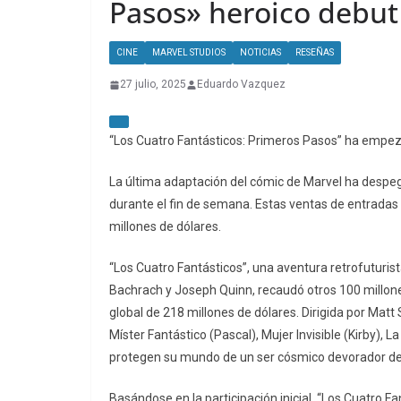
Pasos» heroico debut
CINE
MARVEL STUDIOS
NOTICIAS
RESEÑAS
27 julio, 2025
Eduardo Vazquez
“Los Cuatro Fantásticos: Primeros Pasos” ha empeza
La última adaptación del cómic de Marvel ha despe
durante el fin de semana. Estas ventas de entradas
millones de dólares.
“Los Cuatro Fantásticos”, una aventura retrofuturi
Bachrach y Joseph Quinn, recaudó otros 100 millones
global de 218 millones de dólares. Dirigida por Mat
Míster Fantástico (Pascal), Mujer Invisible (Kirby
protegen su mundo de un ser cósmico devorador de
Basándose en la participación inicial, “Los Cuatro F