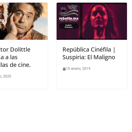
tor Dolittle
República Cinéfila |
a a las
Suspiria: El Maligno
las de cine.
15 enero, 2019
o, 2020