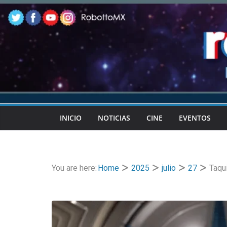
Skip
to
content
INICIO
NOTICIAS
CINE
EVENTOS
You are here:
Home
2025
julio
27
Taqu