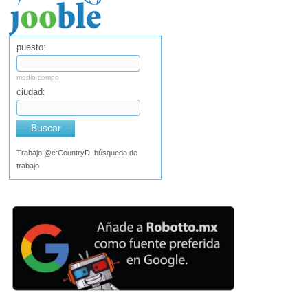
puesto:
medio tiempo
ciudad:
Buscar
Trabajo @c:CountryD, búsqueda de
trabajo