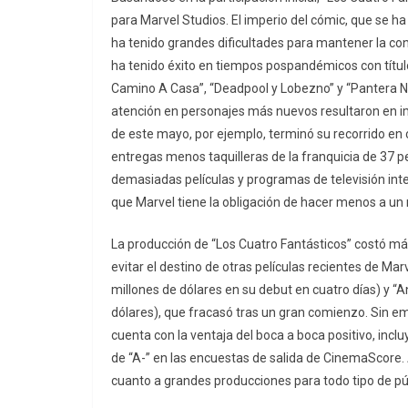
para Marvel Studios. El imperio del cómic, que se h
ha tenido grandes dificultades para mantener la co
ha tenido éxito en tiempos pospandémicos con títul
Camino A Casa”, “Deadpool y Lobezno” y “Pantera Ne
atención en personajes más nuevos resultaron en im
de este mayo, por ejemplo, terminó su recorrido en
entregas menos taquilleras de la franquicia de 37 p
demasiadas películas y programas de televisión inter
que Marvel tiene la obligación de hacer menos a un n
La producción de “Los Cuatro Fantásticos” costó má
evitar el destino de otras películas recientes de M
millones de dólares en su debut en cuatro días) y 
dólares), que fracasó tras un gran comienzo. Sin em
cuenta con la ventaja del boca a boca positivo, inc
de “A-” en las encuestas de salida de CinemaScore
cuanto a grandes producciones para todo tipo de pú