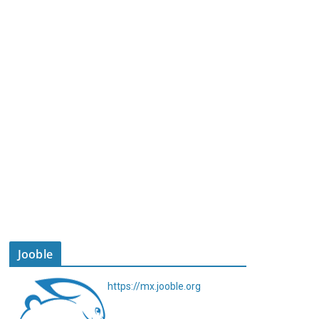
Jooble
https://mx.jooble.org