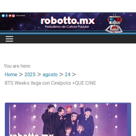
Skip
to
content
You are here:
Home
2025
agosto
24
BTS Weeks llega con Cinépolis +QUE CINE