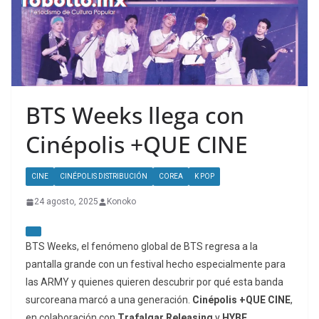
BTS Weeks llega con
Cinépolis +QUE CINE
CINE
CINÉPOLIS DISTRIBUCIÓN
COREA
K POP
24 agosto, 2025
Konoko
BTS Weeks, el fenómeno global de BTS regresa a la
pantalla grande con un festival hecho especialmente para
las ARMY y quienes quieren descubrir por qué esta banda
surcoreana marcó a una generación.
Cinépolis +QUE CINE
,
en colaboración con
Trafalgar Releasing
y
HYBE
,