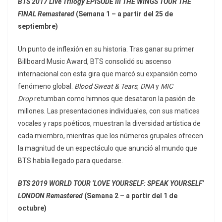
BTS 2017 Live Trilogy EPISODE III THE WINGS TOUR THE
FINAL Remastered
(Semana 1 – a partir del 25 de
septiembre)
Un punto de inflexión en su historia. Tras ganar su primer
Billboard Music Award, BTS consolidó su ascenso
internacional con esta gira que marcó su expansión como
fenómeno global.
Blood Sweat & Tears
,
DNA
y
MIC
Drop
retumban como himnos que desataron la pasión de
millones. Las presentaciones individuales, con sus matices
vocales y raps poéticos, muestran la diversidad artística de
cada miembro, mientras que los números grupales ofrecen
la magnitud de un espectáculo que anunció al mundo que
BTS había llegado para quedarse.
BTS 2019 WORLD TOUR ‘LOVE YOURSELF: SPEAK YOURSELF’
LONDON Remastered
(Semana 2 – a partir del 1 de
octubre)