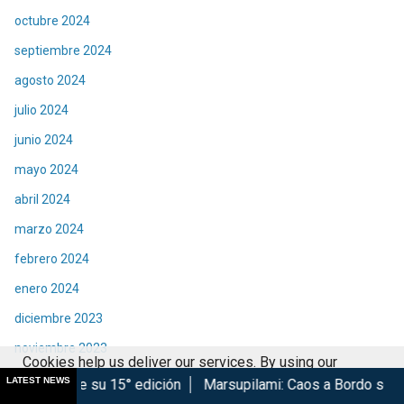
octubre 2024
septiembre 2024
agosto 2024
julio 2024
junio 2024
mayo 2024
abril 2024
marzo 2024
febrero 2024
enero 2024
diciembre 2023
noviembre 2023
Cookies help us deliver our services. By using our
octubre 2023
LATEST NEWS
5° edición
Marsupilami: Caos a Bordo se estrena en Cinépoli
services, you agree to our use of cookies.
Got it