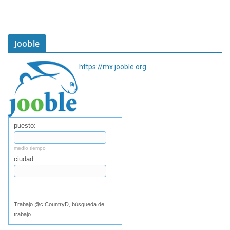
Jooble
https://mx.jooble.org
puesto:
medio tiempo
ciudad:
Buscar
Trabajo @c:CountryD, búsqueda de
trabajo