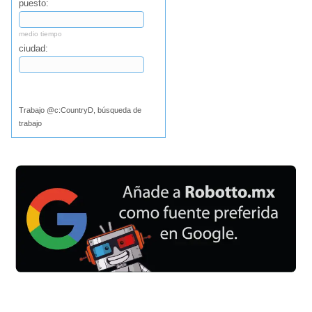
puesto:
medio tiempo
ciudad:
Buscar
Trabajo @c:CountryD, búsqueda de
trabajo