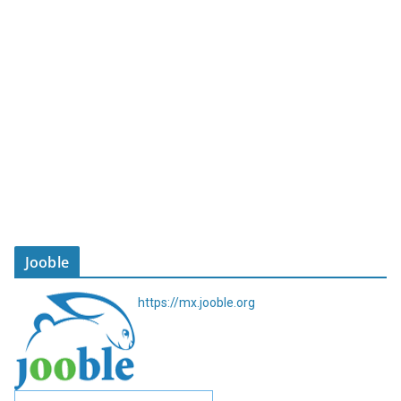
Jooble
https://mx.jooble.org