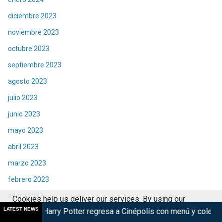
diciembre 2023
noviembre 2023
octubre 2023
septiembre 2023
agosto 2023
julio 2023
junio 2023
mayo 2023
abril 2023
marzo 2023
febrero 2023
enero 2023
Cookies help us deliver our services. By using our
LATEST NEWS
Potter regresa a Cinépolis con menú y coleccionables
Violent
diciembre 2022
services, you agree to our use of cookies.
Got it