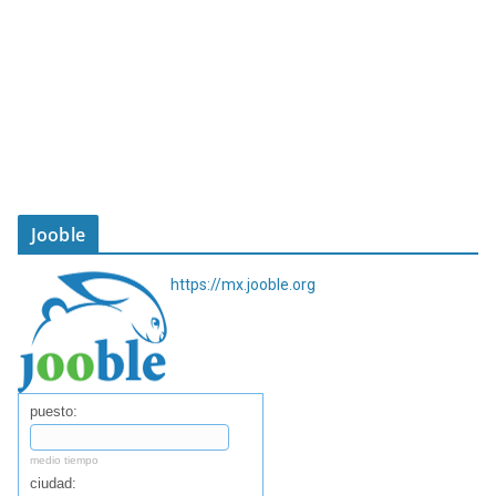
Jooble
https://mx.jooble.org
puesto:
medio tiempo
ciudad: