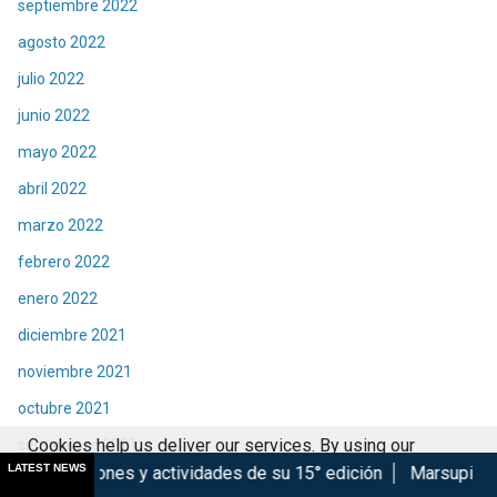
septiembre 2022
agosto 2022
julio 2022
junio 2022
mayo 2022
abril 2022
marzo 2022
febrero 2022
enero 2022
diciembre 2021
noviembre 2021
octubre 2021
Cookies help us deliver our services. By using our
septiembre 2021
LATEST NEWS
vidades de su 15° edición
Marsupilami: Caos a Bordo se est
services, you agree to our use of cookies.
Got it
agosto 2021