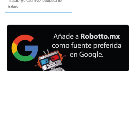
Trabajo @c:CountryD, búsqueda de
trabajo