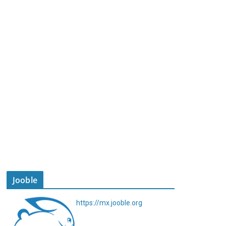
Jooble
https://mx.jooble.org