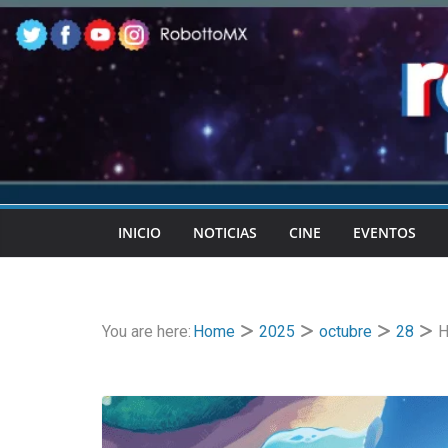
Skip
to
content
INICIO
NOTICIAS
CINE
EVENTOS
You are here:
Home
2025
octubre
28
H