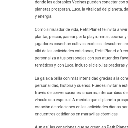
donde los adorables Vecinos pueden conectar con su
planetas prosperan, Luca, la vitalidad del planeta, 
y energía.
Como simulador de vida, Petit Planet te invita a vivir
plantar, pescar, pasear por la playa, minar, cocina
jugadores cosechan cultivos exóticos, descubren e
allá de las actividades cotidianas, Petit Planet ofr
personaliza a tus personajes con sus atuendos favor
temáticos y, con Luca, incluso el cielo, las pradera
La galaxia brilla con más intensidad gracias a la co
personalidad, historia y sueños. Puedes invitar a e
través de conversaciones sinceras, intercambios de
vínculo sea especial. A medida que el planeta prospe
creación de relaciones en las actividades diarias p
encuentros cotidianos en maravillas cósmicas.
Aun así, las conexiones que se crean en Petit Plane