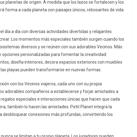
s planetas de origen. A medida que los lazos se fortalecen y los
dará forma a cada planeta con paisajes únicos, rebosantes de vida
 el día a día con diversas actividades divertidas y relajantes:
r y crear. Los momentos más especiales también surgen cuando los
cosistemas diversos y se reúnen con sus adorables Vecinos. Más
ece opciones personalizadas para fomentar la creatividad:
itos, diseña interiores, decora espacios exteriores con muebles
s y las playas pueden transformarse en nuevas formas.
nexión con los Vecinos viajeros, cada uno con su propia
stos adorables compañeros a establecerse y forjar amistades a
 regalos especiales e interacciones únicas que hacen que cada
ra, también lo hacen las amistades. Petit Planet integra la
ara desbloquear conexiones más profundas, convirtiendo los
t nunca se limitan a tu propio planeta. Los jugadores pueden