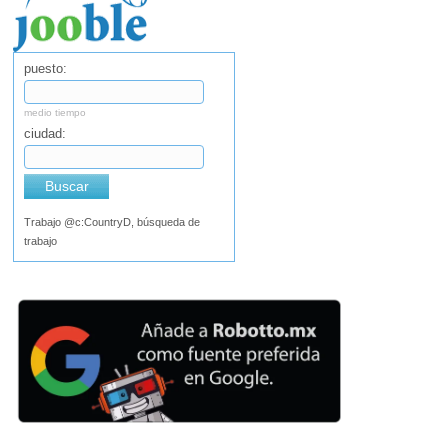
puesto:
medio tiempo
ciudad:
Buscar
Trabajo @c:CountryD, búsqueda de
trabajo