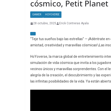
cósmico, Petit Planet
GAMER
HOYOVERSE
28 octubre, 2025
Erick Contreras Ayala
“Teje tus sueños bajo las estrellas” — ¡Adéntrate e
amistad, creatividad y maravillas cósmicas! ¡Las ins
HoYoverse, la marca global de entretenimiento intera
simulación de vida cósmica que invita a los jugadores 
vecinos únicos y maravillas sorprendentes. Con el le
alegría de la creación, el descubrimiento y las expe
las infinitas posibilidades de la vida. Ya están abier