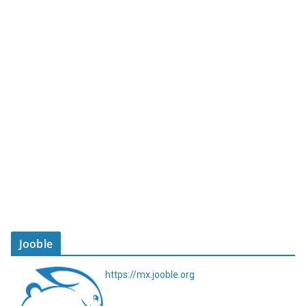
Jooble
https://mx.jooble.org