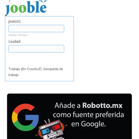
puesto:
medio tiempo
ciudad:
Buscar
Trabajo @c:CountryD, búsqueda de
trabajo