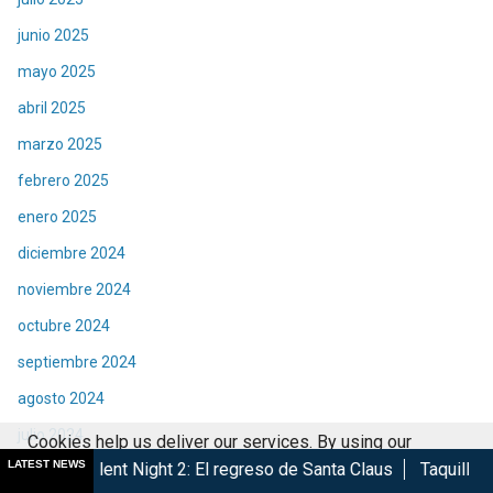
junio 2025
mayo 2025
abril 2025
marzo 2025
febrero 2025
enero 2025
diciembre 2024
noviembre 2024
octubre 2024
septiembre 2024
agosto 2024
julio 2024
Cookies help us deliver our services. By using our
LATEST NEWS
Night 2: El regreso de Santa Claus
Taquilla | Éxito de Spider
junio 2024
services, you agree to our use of cookies.
Got it