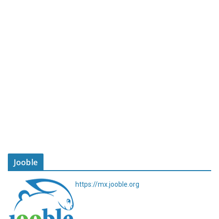
Jooble
https://mx.jooble.org