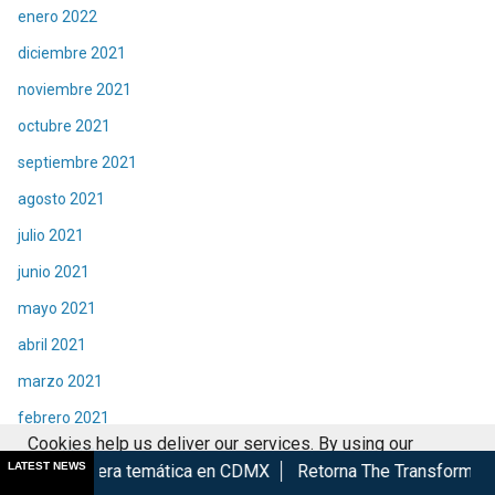
enero 2022
diciembre 2021
noviembre 2021
octubre 2021
septiembre 2021
agosto 2021
julio 2021
junio 2021
mayo 2021
abril 2021
marzo 2021
febrero 2021
Cookies help us deliver our services. By using our
enero 2021
LATEST NEWS
 temática en CDMX
Retorna The Transformers: The Movie a Ci
services, you agree to our use of cookies.
Got it
diciembre 2020