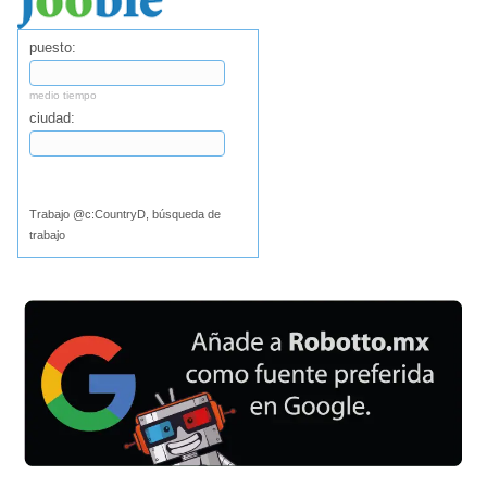
puesto:
medio tiempo
ciudad:
Buscar
Trabajo @c:CountryD, búsqueda de
trabajo