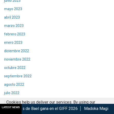
junio 2023
mayo 2023
abril 2023
marzo 2023
febrero 2023
enero 2023
diciembre 2022
noviembre 2022
octubre 2022
septiembre 2022
agosto 2022
julio 2022
junio 2022
Cookies help us deliver our services. By using our
LATEST NEWS
Bael gana en el GIFF 2026
Madoka Magica: Walpurgisnacht Ri
services, you agree to our use of cookies.
Got it
mayo 2022