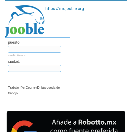
https://mx.jooble.org
puesto:
medio tiempo
ciudad:
Buscar
Trabajo @c:CountryD, búsqueda de
trabajo