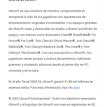
Ubisoft es una creadora de mundos, comprometida en
enriquecer la vida de los jugadores con experiencias de
entretenimiento originales e inolvidables. Los equipos globales
de Ubisoft crean y desarrollan un amplio y diverso portafolio de
juegos, con marcas como Assassin’s Creed®, Brawlhalla®, For
Honor®, Far Cry®, Tom Clancy’s Ghost Recon®, Just Dance®,
Rabbids®, Tom Clancy’s Rainbow Six®, The Crew® y Tom
Clancy’s The Division®. Con una suscripción a Ubisoft+, los
jugadores tienen acceso a nuevos lanzamientos, ediciones
premium y contenido adicional desde el primer día, en PC,
consolas y en la nube.
En el año fiscal 2024-25, Ubisoft generó €1,85 mil millones en
reservas netas. Para más información, haz clic
aquí
.
© 2025 Ubisoft Entertainment. Todos los derechos reservados.
Ubisoft y el logotipo de Ubisoft son marcas registradas en EE.