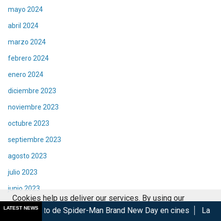
mayo 2024
abril 2024
marzo 2024
febrero 2024
enero 2024
diciembre 2023
noviembre 2023
octubre 2023
septiembre 2023
agosto 2023
julio 2023
junio 2023
Cookies help us deliver our services. By using our
mayo 2023
LATEST NEWS
de Spider-Man Brand New Day en cines
Las Lágrimas de Bael g
services, you agree to our use of cookies.
Got it