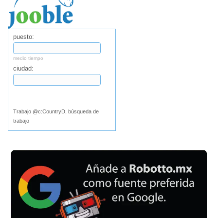
puesto:
medio tiempo
ciudad:
Buscar
Trabajo @c:CountryD, búsqueda de
trabajo