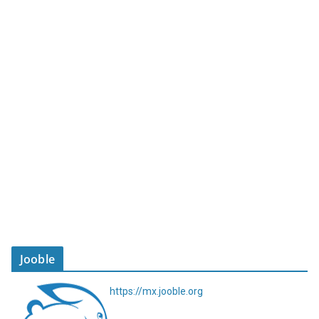
Jooble
https://mx.jooble.org