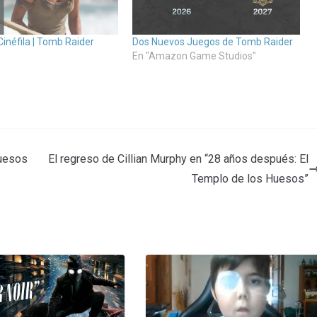
Cinéfila | Tomb Raider
Dos Nuevos Juegos de Tomb Raider
En "Amazon Game Studios"
Huesos
El regreso de Cillian Murphy en “28 años después: El
Templo de los Huesos”