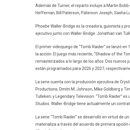
Además de Turner, el reparto incluye a Martin Bob
Heffernan, Bill Paterson, Paterson Joseph, Sasha Lu
Phoebe Waller-Bridge es la creadora, guionista y pr
ejecutivo junto con Waller-Bridge. Jonathan van Tull
El primer videojuego de “Tomb Raider” se lanzó en 
la acción. El juego más reciente, “Shadow of the Tom
remasterizados a lo largo de los años. Dos nuevos j
están programados para 2026 y 2027, respectivam
La serie cuenta con la producción ejecutiva de Crys
Productions; Dmitri M. Johnson, Mike Goldberg y Tim
Tulleken; y Legendary Television. “Tomb Raider” e
Studios. Waller-Bridge tiene actualmente un contr
La serie “Tomb Raider” se desarrolló en virtud de 
materializa a través del acuerdo de primera opción d