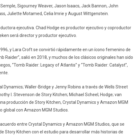
b-Semple, Sigourney Weaver, Jason Isaacs, Jack Bannon, John
ss, Juliette Motamed, Celia Imrie y August Wittgenstein.
oductora ejecutiva. Chad Hodge es productor ejecutivo y coproductor
eken será director y productor ejecutivo.
1996, y Lara Croft se convirtió rápidamente en un ícono femenino de
b Raider”, salió en 2018, y muchos de los clásicos originales han sido
uegos, “Tomb Raider: Legacy of Atlantis” y “Tomb Raider: Catalyst”,
ente.
tal Dynamics; Waller-Bridge y Jenny Robins a través de Wells Street
othy I. Stevenson de Story Kitchen; Michael Scheel; Hodge; van
s una producción de Story Kitchen, Crystal Dynamics y Amazon MGM
ato global con Amazon MGM Studios.
un acuerdo entre Crystal Dynamics y Amazon MGM Studios, que se
e Story Kitchen con el estudio para desarrollar más historias de