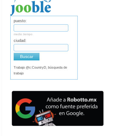
puesto:
medio tiempo
ciudad:
Buscar
Trabajo @c:CountryD, búsqueda de
trabajo