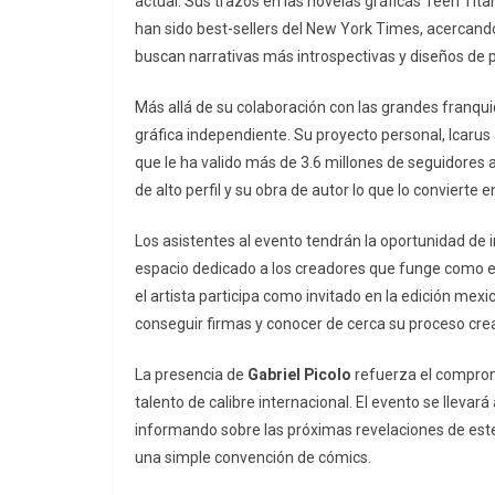
actual. Sus trazos en las novelas gráficas
Teen Tita
han sido best-sellers del
New York Times
, acercand
buscan narrativas más introspectivas y diseños de 
Más allá de su colaboración con las grandes franqui
gráfica independiente. Su proyecto personal,
Icarus
que le ha valido más de 3.6 millones de seguidores a
de alto perfil y su obra de autor lo que lo convierte en
Los asistentes al evento tendrán la oportunidad de 
espacio dedicado a los creadores que funge como el
el artista participa como invitado en la edición mex
conseguir firmas y conocer de cerca su proceso crea
La presencia de
Gabriel Picolo
refuerza el comprom
talento de calibre internacional. El evento se llevar
informando sobre las próximas revelaciones de est
una simple convención de cómics.