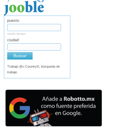
puesto:
medio tiempo
ciudad:
Buscar
Trabajo @c:CountryD, búsqueda de
trabajo