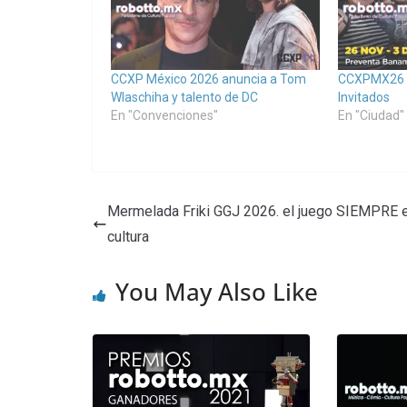
CCXP México 2026 anuncia a Tom
CCXPMX26 R
Wlaschiha y talento de DC
Invitados
En "Convenciones"
En "Ciudad"
Mermelada Friki GGJ 2026. el juego SIEMPRE 
cultura
You May Also Like