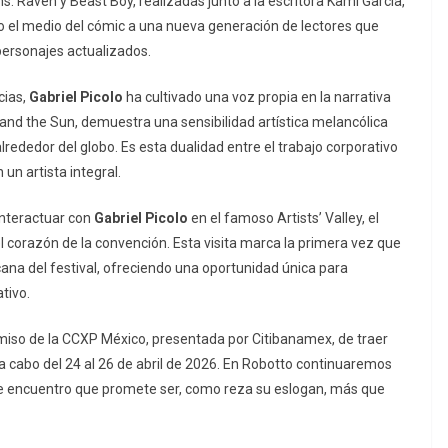
ns: Raven
y
Beast Boy
, realizadas junto a la escritora Kami Garcia,
o el medio del cómic a una nueva generación de lectores que
personajes actualizados.
cias,
Gabriel Picolo
ha cultivado una voz propia en la narrativa
 and the Sun
, demuestra una sensibilidad artística melancólica
lrededor del globo. Es esta dualidad entre el trabajo corporativo
 un artista integral.
interactuar con
Gabriel Picolo
en el famoso
Artists’ Valley
, el
 corazón de la convención. Esta visita marca la primera vez que
icana del festival, ofreciendo una oportunidad única para
tivo.
iso de la CCXP México, presentada por Citibanamex, de traer
á a cabo del 24 al 26 de abril de 2026. En Robotto continuaremos
e encuentro que promete ser, como reza su eslogan, más que