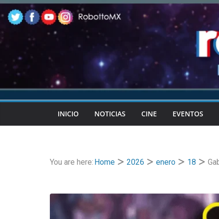
Skip
to
content
INICIO
NOTICIAS
CINE
EVENTOS
You are here:
Home
2026
enero
18
Gab