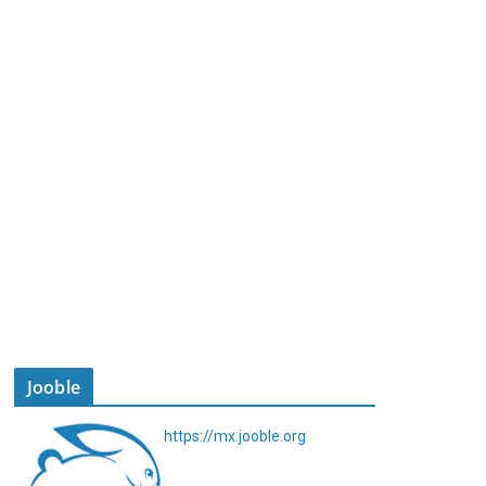
Jooble
https://mx.jooble.org