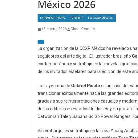
México 2026
CONVENCIONES
EVENTOS
LA CCXP MÉXICO
18 enero, 2026
Charli Romero
La organización de la CCXP México ha revelado una 
seguidores del arte digital. El ilustrador brasileño
Ga
contemporáneo y su trabajo en las novelas gráficas
de los invitados estelares para la edición de este añ
La trayectoria de
Gabriel Picolo
es un caso de estud
transicionar exitosamente hacia las grandes editori
gracias a sus reinterpretaciones casuales y modern
de los editores en Estados Unidos. Hoy, su portafoli
Catwoman Tale
y
Saban’s Go Go Power Rangers: Fo
Sin embargo, es su trabajo en la línea
Young Adults