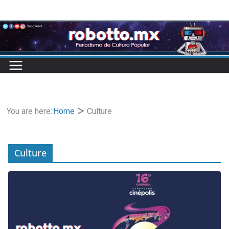
Skip
to
content
You are here:
Home
Culture
Culture