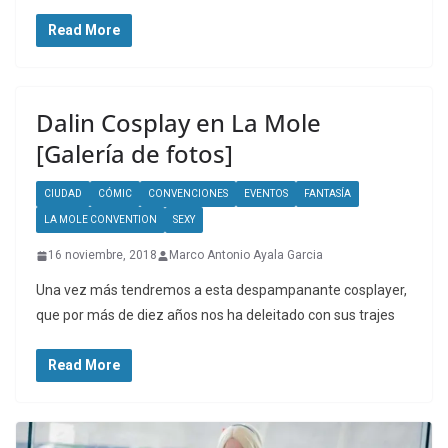
Read More
Dalin Cosplay en La Mole
[Galería de fotos]
CIUDAD
CÓMIC
CONVENCIONES
EVENTOS
FANTASÍA
LA MOLE CONVENTION
SEXY
16 noviembre, 2018
Marco Antonio Ayala Garcia
Una vez más tendremos a esta despampanante cosplayer,
que por más de diez años nos ha deleitado con sus trajes
Read More