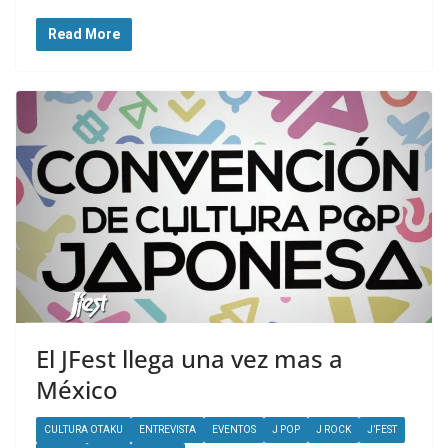
Read More
El JFest llega una vez mas a
México
CULTURA OTAKU
ENTREVISTA
EVENTOS
J POP
J ROCK
J’FEST