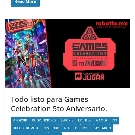
Read More
Todo listo para Games
Celebration 5to Aniversario.
ANDROID
CONVENCIONES
ESPORTS
EVENTOS
GAMER
IOS
JUEGOS DE MESA
NINTENDO
NOTICIAS
PC
PLAYSTATION