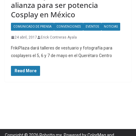
alianza para ser potencia
Cosplay en México
COMUNICADO DE PRENSA
CONVENCIONES
EVENTOS
NOTICIAS
24 abril, 2017
Erick Contreras Ayala
FrikiPlaza dará talleres de vestuario y fotografía para
cosplayers el 5, 6 y 7 de mayo en el Querétaro Centro
Read More
Copyright © 2026
Robotto.mx
. Powered by
ColorMag
and