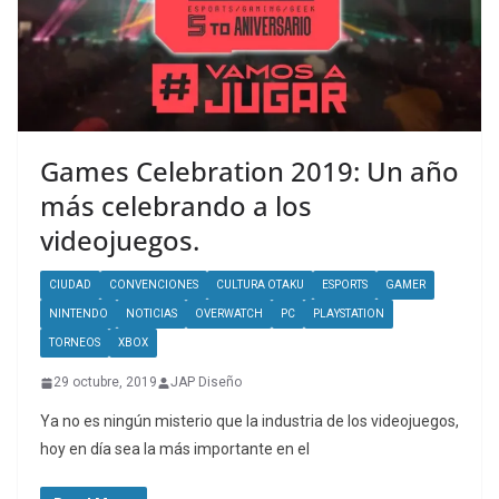
Games Celebration 2019: Un año
más celebrando a los
videojuegos.
CIUDAD
CONVENCIONES
CULTURA OTAKU
ESPORTS
GAMER
NINTENDO
NOTICIAS
OVERWATCH
PC
PLAYSTATION
TORNEOS
XBOX
29 octubre, 2019
JAP Diseño
Ya no es ningún misterio que la industria de los videojuegos,
hoy en día sea la más importante en el