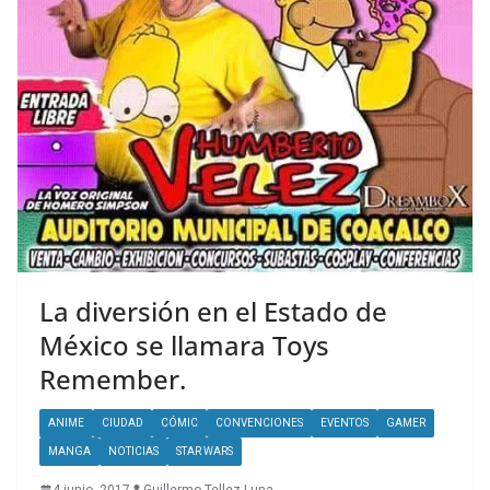
La diversión en el Estado de
México se llamara Toys
Remember.
ANIME
CIUDAD
CÓMIC
CONVENCIONES
EVENTOS
GAMER
MANGA
NOTICIAS
STAR WARS
4 junio, 2017
Guillermo Tellez Luna