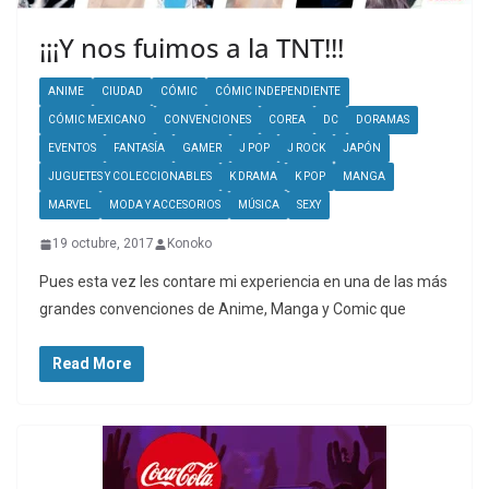
¡¡¡Y nos fuimos a la TNT!!!
ANIME
CIUDAD
CÓMIC
CÓMIC INDEPENDIENTE
CÓMIC MEXICANO
CONVENCIONES
COREA
DC
DORAMAS
EVENTOS
FANTASÍA
GAMER
J POP
J ROCK
JAPÓN
JUGUETES Y COLECCIONABLES
K DRAMA
K POP
MANGA
MARVEL
MODA Y ACCESORIOS
MÚSICA
SEXY
19 octubre, 2017
Konoko
Pues esta vez les contare mi experiencia en una de las más
grandes convenciones de Anime, Manga y Comic que
Read More