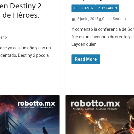
en Destiny 2
E3
GAMER
PLAYSTATION
o de Héroes.
12 junio, 2018
Cesar Serrano
Y comenzó la conferencia de Son
fue en un escenario diferente y
seño
Layden quien
ace ya casi un año y con un
identado, Destiny 2 poco a
Read More