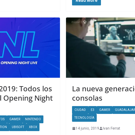
Read More
019: Todos los
La nueva generac
l Opening Night
consolas
CIUDAD
E3
GAMER
GUADALAJA
TECNOLOGÍA
TOS
GAMER
NINTENDO
TION
UBISOFT
XBOX
14 junio, 2019
Ivan Ferrat