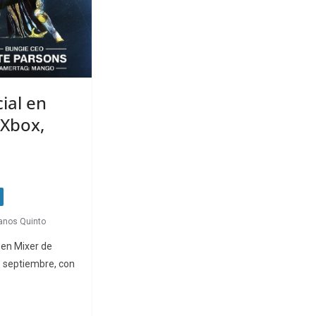
ial en
 Xbox,
anos Quinto
 en Mixer de
e septiembre, con