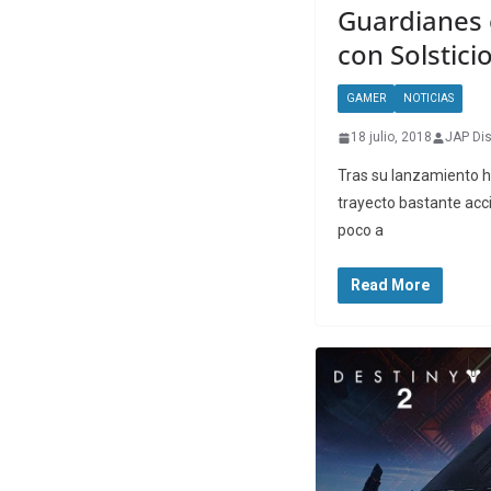
Guardianes 
con Solstici
GAMER
NOTICIAS
18 julio, 2018
JAP Di
Tras su lanzamiento h
trayecto bastante acc
poco a
Read More