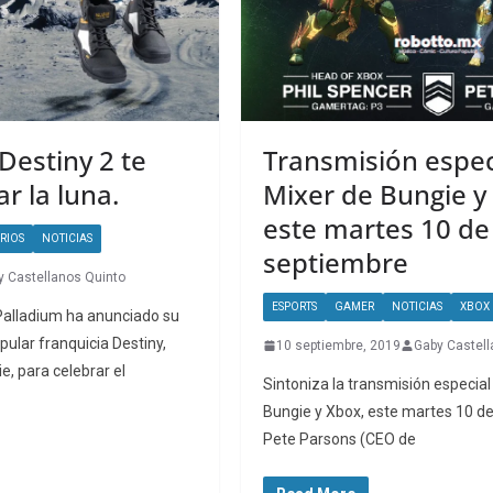
Destiny 2 te
Transmisión espec
ar la luna.
Mixer de Bungie y
este martes 10 de
RIOS
NOTICIAS
septiembre
y Castellanos Quinto
ESPORTS
GAMER
NOTICIAS
XBOX
Palladium ha anunciado su
pular franquicia Destiny,
10 septiembre, 2019
Gaby Castell
e, para celebrar el
Sintoniza la transmisión especial
Bungie y Xbox, este martes 10 d
Pete Parsons (CEO de