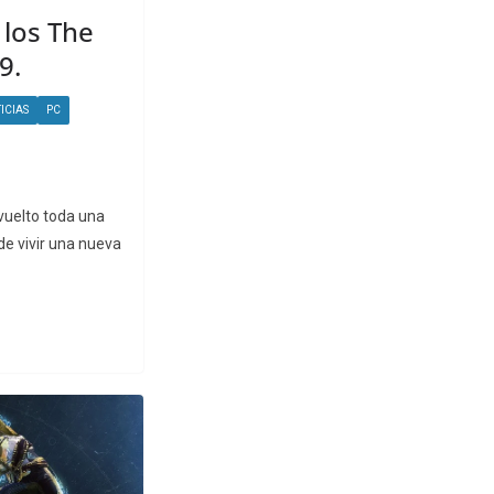
los The
9.
ICIAS
PC
vuelto toda una
de vivir una nueva