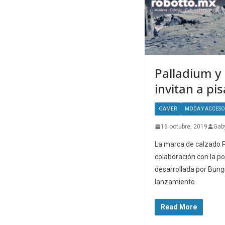
Palladium y 
invitan a pis
GAMER
MODA Y ACCESO
16 octubre, 2019
Gab
La marca de calzado 
colaboración con la po
desarrollada por Bungi
lanzamiento
Read More