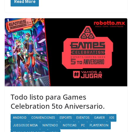
Read More
Todo listo para Games
Celebration 5to Aniversario.
ANDROID
CONVENCIONES
ESPORTS
EVENTOS
GAMER
IOS
JUEGOS DE MESA
NINTENDO
NOTICIAS
PC
PLAYSTATION