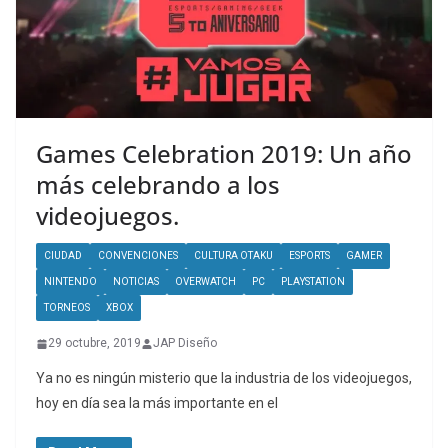
Games Celebration 2019: Un año
más celebrando a los
videojuegos.
CIUDAD
CONVENCIONES
CULTURA OTAKU
ESPORTS
GAMER
NINTENDO
NOTICIAS
OVERWATCH
PC
PLAYSTATION
TORNEOS
XBOX
29 octubre, 2019
JAP Diseño
Ya no es ningún misterio que la industria de los videojuegos,
hoy en día sea la más importante en el