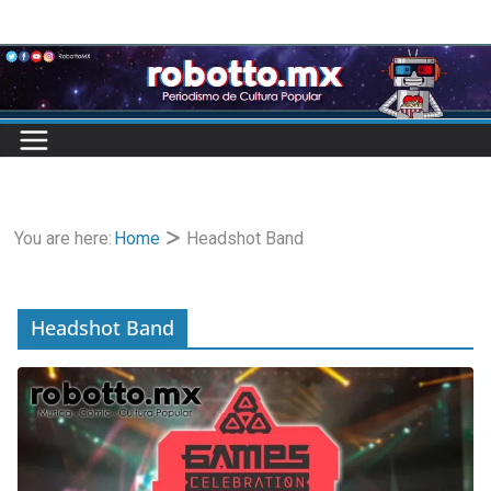
Skip
to
content
You are here:
Home
Headshot Band
Headshot Band