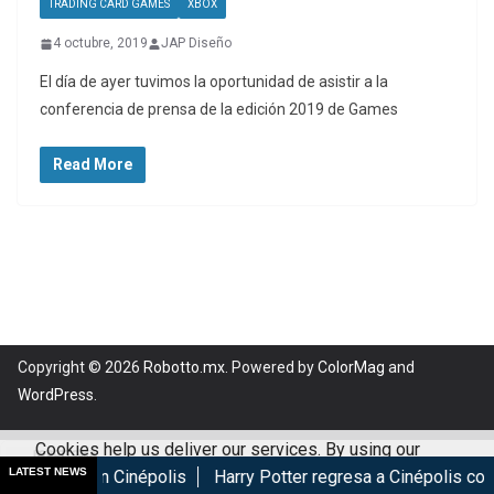
TRADING CARD GAMES
XBOX
4 octubre, 2019
JAP Diseño
El día de ayer tuvimos la oportunidad de asistir a la
conferencia de prensa de la edición 2019 de Games
Read More
Copyright © 2026
Robotto.mx
. Powered by
ColorMag
and
WordPress
.
Cookies help us deliver our services. By using our
LATEST NEWS
e estrena en Cinépolis
Harry Potter regresa a Cinépolis con 
services, you agree to our use of cookies.
Got it