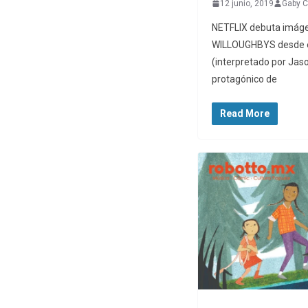
12 junio, 2019
Gaby C
NETFLIX debuta imág
WILLOUGHBYS desde el
(interpretado por Ja
protagónico de
Read More