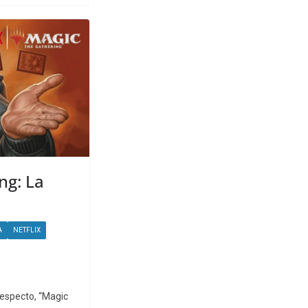
ng: La
A
NETFLIX
respecto, “Magic