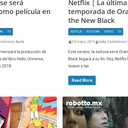
rse será
Netflix | La última
omo película en
temporada de Ora
the New Black
AS
TV
NETFLIX
NOTICIAS
SERIES
TV
Contreras Ayala
24 mayo, 2019
Gaby Castellanos 
omenzará la producción de
Este verano, la exitosa serie Ora
del libro Hello, Universe,
Black llegará a su fin. Hoy, Netflix
e 2018
teaser y las
Read More