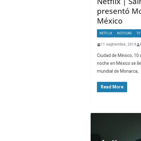
Netflix | S
presentó M
México
NETFLIX
NOTICIAS
TV
11 septiembre, 2019
Ciudad de México, 10 
noche en México se ll
mundial de Monarca,
Read More