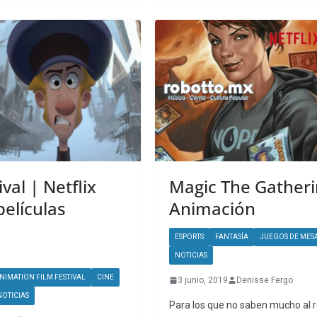
val | Netflix
Magic The Gatheri
elículas
Animación
ESPORTS
FANTASÍA
JUEGOS DE MES
NOTICIAS
NIMATION FILM FESTIVAL
CINE
3 junio, 2019
Denisse Fergo
NOTICIAS
Para los que no saben mucho al 