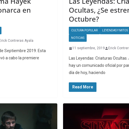
alma Hayek
Las Leyendas: Cri
onarca en
Ocultas, ¿Se estre
Octubre?
CULTURA POPULAR
LEYENDAS Y MITOS
NOTICIAS
Erick Contreras Ayala
11 septiembre, 2019
Erick Contre
de Septiembre 2019. Esta
evó a cabo la premiere
Las Leyendas: Criaturas Ocultas
hay un comunicado oficial por part
día de hoy, haciendo
Read More