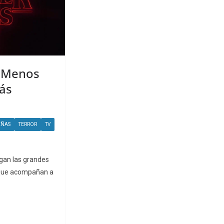
: Menos
ás
EÑAS
TERROR
TV
legan las grandes
 que acompañan a