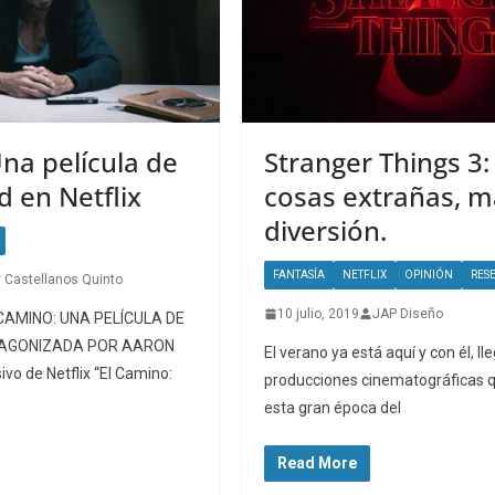
na película de
Stranger Things 3
 en Netflix
cosas extrañas, m
diversión.
FANTASÍA
NETFLIX
OPINIÓN
RES
 Castellanos Quinto
10 julio, 2019
JAP Diseño
CAMINO: UNA PELÍCULA DE
TAGONIZADA POR AARON
El verano ya está aquí y con él, l
ivo de Netflix “El Camino:
producciones cinematográficas
esta gran época del
Read More