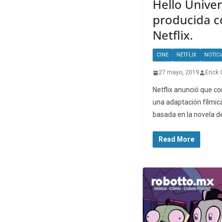
Hello Unive
producida c
Netflix.
CINE
NETFLIX
NOTICI
27 mayo, 2019
Erick 
Netflix anunció que c
una adaptación fílmica 
basada en la novela d
Read More