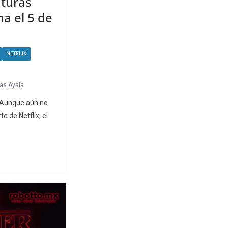
aturas
na el 5 de
NETFLIX
ras Ayala
. Aunque aún no
e de Netflix, el