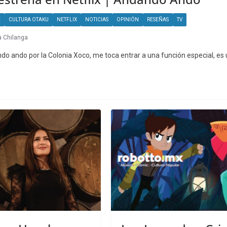
E
CULTURA OTAKU
NETFLIX
NOTICIAS
OPINIÓN
RESEÑAS
TV
a Chilanga
do ando por la Colonia Xoco, me toca entrar a una función especial, es