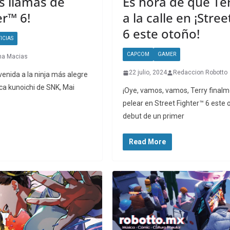
as llamas de
Es hora de que Ter
er™ 6!
a la calle en ¡Stree
6 este otoño!
ICIAS
CAPCOM
GAMER
na Macias
22 julio, 2024
Redaccion Robotto
nvenida a la ninja más alegre
ca kunoichi de SNK, Mai
¡Oye, vamos, vamos, Terry finalm
pelear en Street Fighter™ 6 este 
debut de un primer
Read More