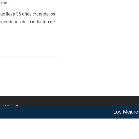
nz001
e lleva 35 años creando los
gendarios de la industria de
nd
WordPress
.
Los Mejores Años de
r our services. By using our services, you agree to our use of c