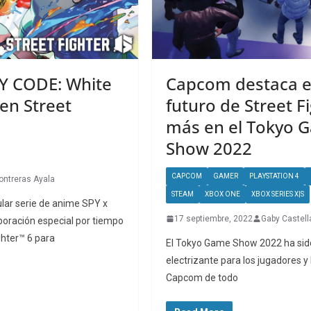
Y CODE: White
Capcom destaca el
en Street
futuro de Street Fi
más en el Tokyo 
Show 2022
CAPCOM
GAMER
PLAYSTATION 4
ontreras Ayala
STEAM
XBOX ONE
XBOX SERIES X|S
pular serie de anime SPY x
17 septiembre, 2022
Gaby Castell
boración especial por tiempo
ghter™ 6 para
El Tokyo Game Show 2022 ha sid
electrizante para los jugadores y
Capcom de todo