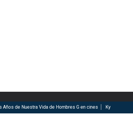
 Nuestra Vida de Hombres G en cines
KyoMAF 2026: Anuncian
ookies.
Got it