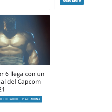
Read More
er 6 llega con un
inal del Capcom
21
TENDO SWITCH
PLAYSTATION 4