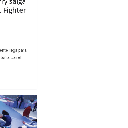
ry salga
t Fighter
ente llega para
otoño, con el