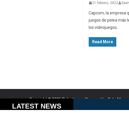
21 febrero, 2022
Sae
Capcom, la empresa qu
juegos de pelea más le
los videojuegos,
Read More
Copyright © 2026
Robotto.mx
. Powered by
ColorMag
a
Cookies help us delive
LATEST NEWS