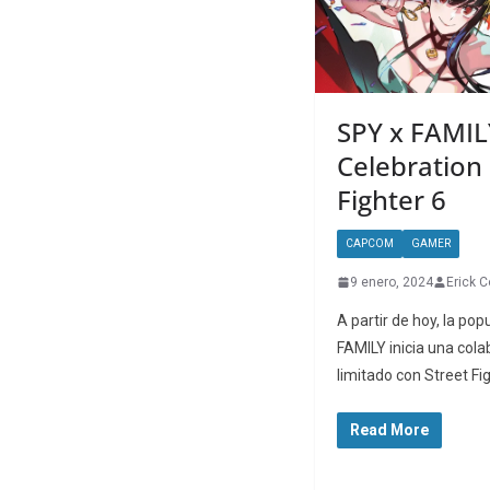
SPY x FAMIL
Celebration 
Fighter 6
CAPCOM
GAMER
9 enero, 2024
Erick C
A partir de hoy, la po
FAMILY inicia una cola
limitado con Street Fi
Read More