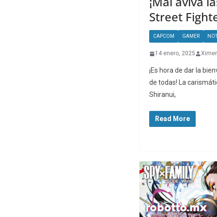
¡Mai aviva l
Street Fight
CAPCOM
GAMER
NOT
14 enero, 2025
Xime
¡Es hora de dar la bie
de todas! La carismáti
Shiranui,
Read More