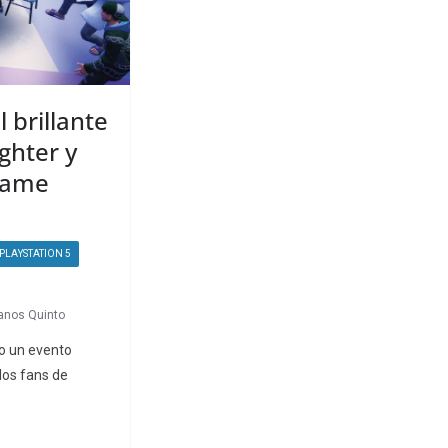
 brillante
ghter y
Game
PLAYSTATION 5
anos Quinto
o un evento
 los fans de