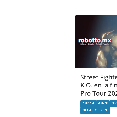
Street Fight
K.O. en la f
Pro Tour 20
CAPCOM
GAMER
NIN
STEAM
XBOX ONE