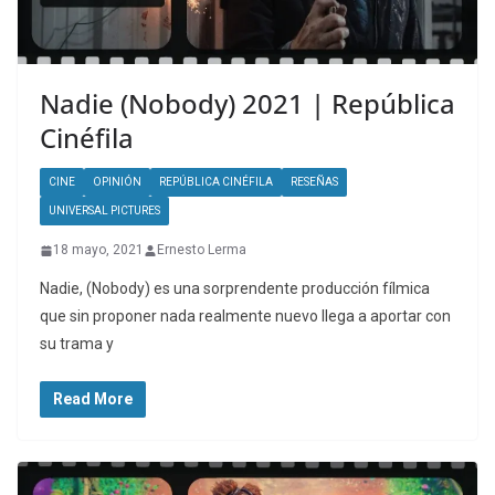
Nadie (Nobody) 2021 | República
Cinéfila
CINE
OPINIÓN
REPÚBLICA CINÉFILA
RESEÑAS
UNIVERSAL PICTURES
18 mayo, 2021
Ernesto Lerma
Nadie, (Nobody) es una sorprendente producción fílmica
que sin proponer nada realmente nuevo llega a aportar con
su trama y
Read More