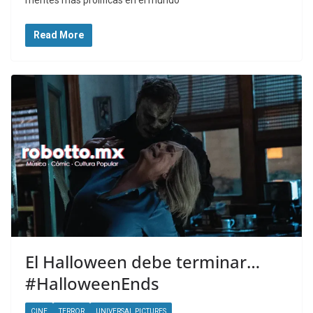
mentes más prolíficas en el mundo
Read More
El Halloween debe terminar…
#HalloweenEnds
CINE
TERROR
UNIVERSAL PICTURES