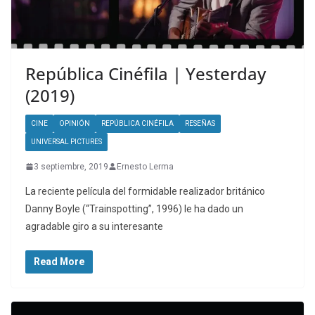
República Cinéfila | Yesterday
(2019)
CINE
OPINIÓN
REPÚBLICA CINÉFILA
RESEÑAS
UNIVERSAL PICTURES
3 septiembre, 2019
Ernesto Lerma
La reciente película del formidable realizador británico
Danny Boyle (“Trainspotting”, 1996) le ha dado un
agradable giro a su interesante
Read More