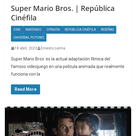
Super Mario Bros. | República
Cinéfila
CINE
NINTENDO
OPINIÓN
REPÚBLICA CINÉFILA
RESEÑAS
UNIVERSAL PICTURES
18 abril, 2023
Ernesto Lerma
Super Mario Bros. es la actual adaptación filmica del
famoso videojuego en una película animada que realmente
funciona con la
Read More