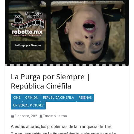
La Purga por Siempre |
República Cinéfila
CINE
OPINIÓN
REPÚBLICA CINÉFILA
RESEÑAS
UNIVERSAL PICTURES
3 agosto, 2021
Ernesto Lerma
A estas alturas, los problemas de la franquicia de The
Purge -conocida en Latinoamérica inicialmente como La