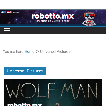
Skip
to
content
You are here:
Home
Universal Pictures
Universal Pictures