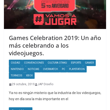
Games Celebration 2019: Un año
más celebrando a los
videojuegos.
CIUDAD
CONVENCIONES
CULTURA OTAKU
ESPORTS
GAMER
NINTENDO
NOTICIAS
OVERWATCH
PC
PLAYSTATION
TORNEOS
XBOX
29 octubre, 2019
JAP Diseño
Ya no es ningún misterio que la industria de los videojuegos,
hoy en día sea la más importante en el