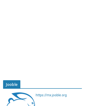
Jooble
https://mx.jooble.org