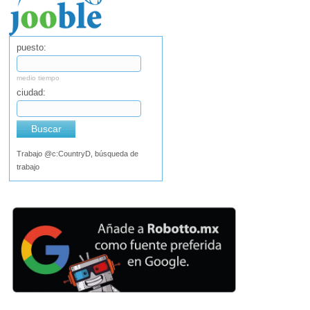
puesto:
medio tiempo
ciudad:
Buscar
Trabajo @c:CountryD, búsqueda de
trabajo