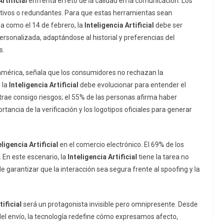
rtificial
enfrenta el reto de la calidad en la comunicación. Los
itivos o redundantes. Para que estas herramientas sean
a como el 14 de febrero, la
Inteligencia Artificial
debe ser
ersonalizada, adaptándose al historial y preferencias del
s.
oamérica, señala que los consumidores no rechazan la
 la
Inteligencia Artificial
debe evolucionar para entender el
l trae consigo riesgos; el 55% de las personas afirma haber
tancia de la verificación y los logotipos oficiales para generar
eligencia Artificial
en el comercio electrónico. El 69% de los
 En este escenario, la
Inteligencia Artificial
tiene la tarea no
 de garantizar que la interacción sea segura frente al
spoofing
y la
tificial
será un protagonista invisible pero omnipresente. Desde
del envío, la tecnología redefine cómo expresamos afecto,