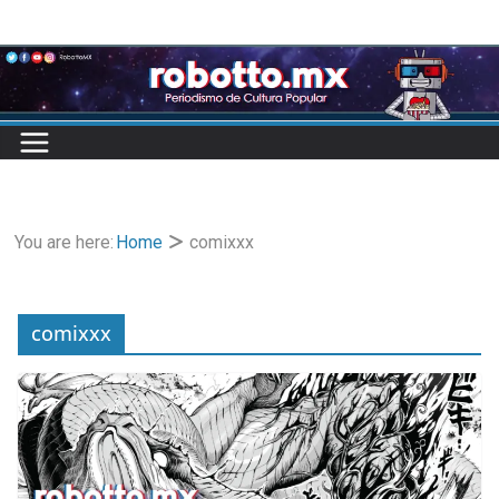
Skip
to
content
You are here:
Home
comixxx
comixxx