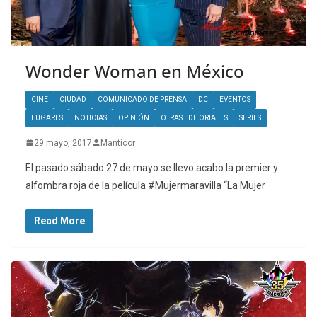
Wonder Woman en México
CINE
CIUDAD
COMUNICADO DE PRENSA
DC
EVENTOS
LUGARES
NOTICIAS
OPINIÓN
OTRAS EDITORIALES
SERIES
29 mayo, 2017
Manticor
El pasado sábado 27 de mayo se llevo acabo la premier y
alfombra roja de la película #Mujermaravilla “La Mujer
Read More