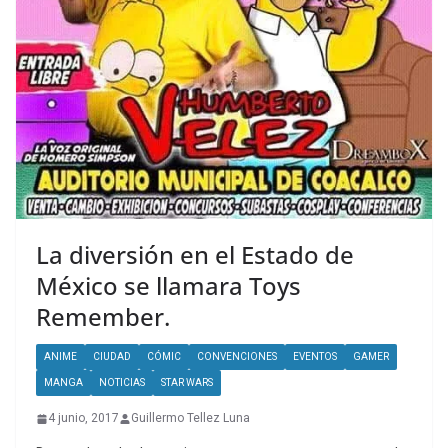
La diversión en el Estado de
México se llamara Toys
Remember.
ANIME
CIUDAD
CÓMIC
CONVENCIONES
EVENTOS
GAMER
MANGA
NOTICIAS
STAR WARS
4 junio, 2017
Guillermo Tellez Luna