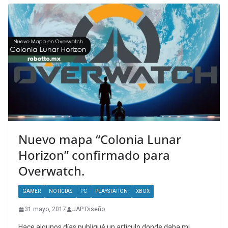
Nuevo mapa “Colonia Lunar
Horizon” confirmado para
Overwatch.
GAMER
NOTICIAS
PC
PLAYSTATION
XBOX
31 mayo, 2017
JAP Diseño
Hace algunos días publiqué un articulo donde daba mi