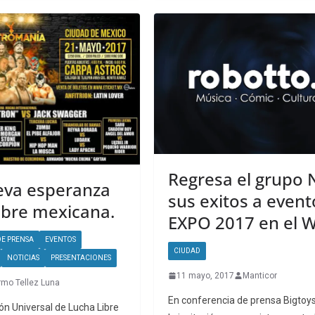
Regresa el grupo
eva esperanza
sus exitos a event
libre mexicana.
EXPO 2017 en el 
E PRENSA
EVENTOS
CIUDAD
NOTICIAS
PRESENTACIONES
11 mayo, 2017
Manticor
rmo Tellez Luna
En conferencia de prensa Bigtoys
ión Universal de Lucha Libre