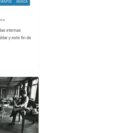
EVENTOS
MÚSICA
una
(las eternas
lar y este fin de