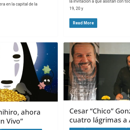
la invitación a que asistan con to
era en la capital de la
19, 20 y
Read More
Cesar “Chico” Gonz
hihiro, ahora
cuatro lágrimas a A
n Vivo”