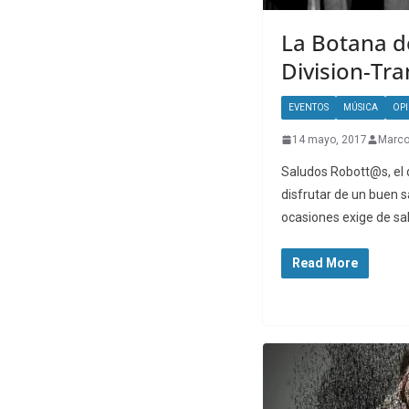
La Botana de
Division-Tr
EVENTOS
MÚSICA
OP
14 mayo, 2017
Marco
Saludos Robott@s, el
disfrutar de un buen s
ocasiones exige de s
Read More