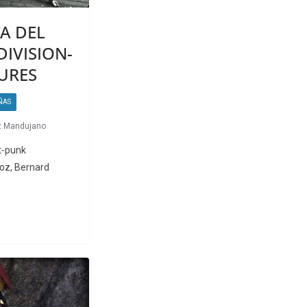
A DEL
DIVISION-
URES
ÑAS
z Mandujano
t-punk
voz, Bernard