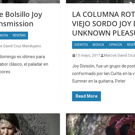
 Bolsillo Joy
LA COLUMNA ROT
ansmission
VIEJO SORDO JOY 
UNKNOWN PLEAS
INIÓN
RESEÑAS
EVENTOS
MÚSICA
OPINIÓN
RESE
s David Cruz Mandujano
13 mayo, 2017
Marcos David Cru
 domingo es idóneo para
abor clásico, el paladar en
Joy División, fue un grupo de pos
abores
conformado por Ian Curtis en la 
Sumner en la guitarra, Peter
Read More