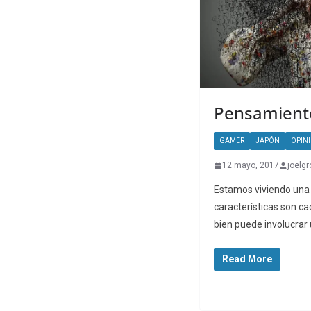
Pensamiento
GAMER
JAPÓN
OPIN
12 mayo, 2017
joelg
Estamos viviendo una 
características son c
bien puede involucrar
Read More