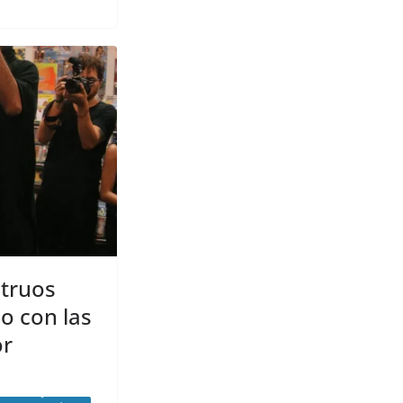
struos
o con las
or