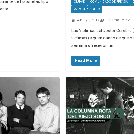
bujante de historietas tipo
CIUDAD
COMUNICADO DE PRENSA
yecto
PRESENTACIONES
14 mayo, 2017
Guillermo Tellez L
Las Víctimas del Doctor Cerebro 
víctimas) siguen dando de que hab
semana ofrecieron un
Read More