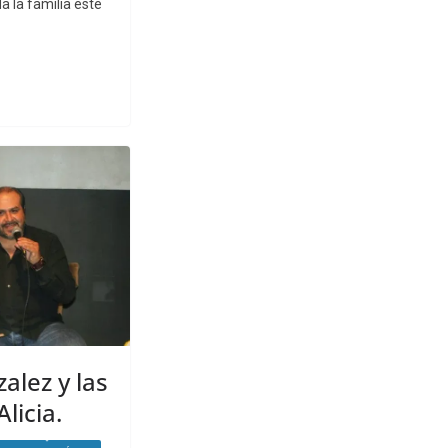
da la familia este
alez y las
licia.