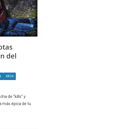
lotas
en del
N
XBOX
ha de “kills” y
da más épica de tu