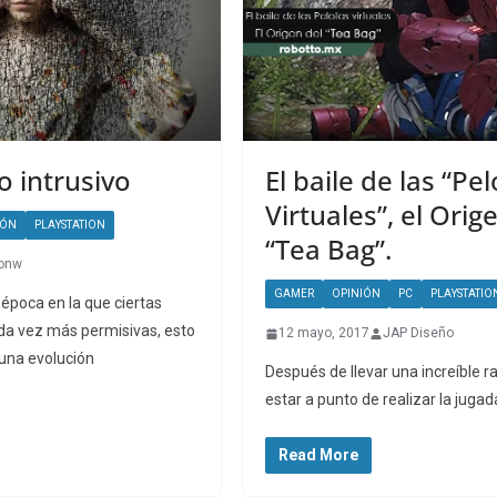
 intrusivo
El baile de las “Pe
Virtuales”, el Orig
IÓN
PLAYSTATION
“Tea Bag”.
ronw
GAMER
OPINIÓN
PC
PLAYSTATIO
época en la que ciertas
ada vez más permisivas, esto
12 mayo, 2017
JAP Diseño
 una evolución
Después de llevar una increíble rac
estar a punto de realizar la juga
Read More