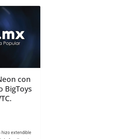
 Neon con
o BigToys
WTC.
 hizo extendible