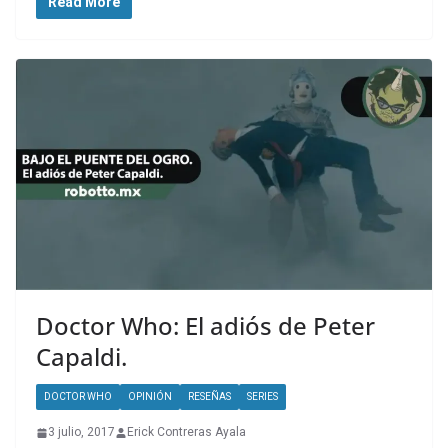
Read More
Doctor Who: El adiós de Peter
Capaldi.
DOCTOR WHO
OPINIÓN
RESEÑAS
SERIES
3 julio, 2017
Erick Contreras Ayala