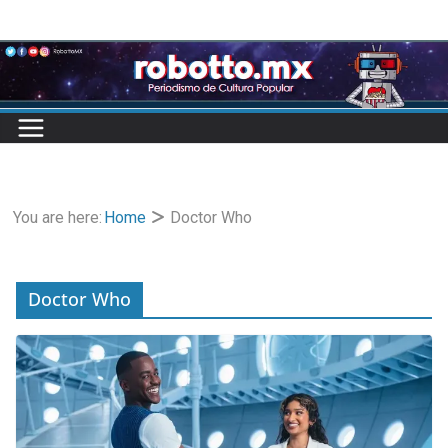
Skip
to
content
You are here:
Home
Doctor Who
Doctor Who