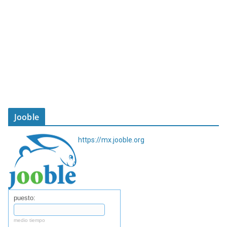
Jooble
https://mx.jooble.org
puesto:
medio tiempo