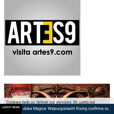
Cookies help us deliver our services. By using our
LATEST NEWS
ka Magica: Walpurgisnacht Rising confirma su estreno
Taqui
services, you agree to our use of cookies.
Got it