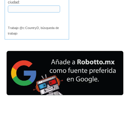
ciudad:
Buscar
Trabajo @c:CountryD, búsqueda de
trabajo